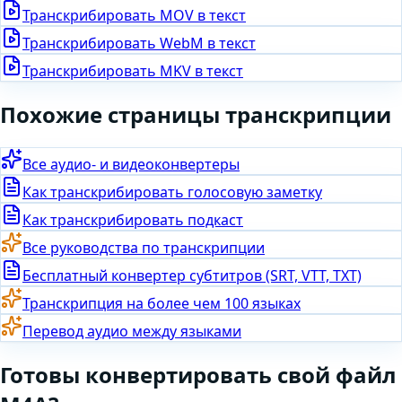
Транскрибировать
MOV
в текст
Транскрибировать
WebM
в текст
Транскрибировать
MKV
в текст
Похожие страницы транскрипции
Все аудио- и видеоконвертеры
Как транскрибировать голосовую заметку
Как транскрибировать подкаст
Все руководства по транскрипции
Бесплатный конвертер субтитров (SRT, VTT, TXT)
Транскрипция на более чем 100 языках
Перевод аудио между языками
Готовы
конвертировать
свой файл