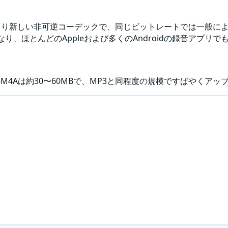
P3より新しい非可逆コーデックで、同じビットレートでは一般に
なり、ほとんどのAppleおよび多くのAndroidの録音アプリで
4Aは約30〜60MBで、MP3と同程度の規模ですばやくアッ