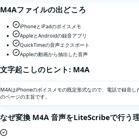
M4A
ファイルの出どころ
iPhoneとiPadのボイスメモ
AppleとAndroidの録音アプリ
QuickTimeの音声エクスポート
Appleの動画から抽出した音声
文字起こしのヒント:
M4A
M4AはiPhoneのボイスメモの既定形式なので、電話で録音
のページの主旨です。
なぜ
変換
M4A
音声
をLiteScribeで行う