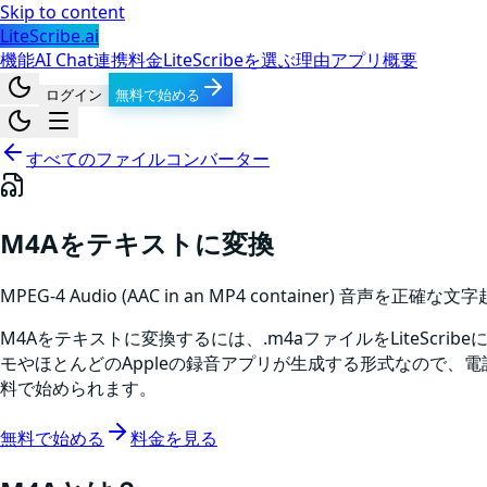
Skip to content
LiteScribe.ai
機能
AI Chat
連携
料金
LiteScribeを選ぶ理由
アプリ
概要
ログイン
無料で始める
すべてのファイルコンバーター
M4Aをテキストに変換
MPEG-4 Audio (AAC in an MP4 container)
音声
を正確な文字
M4Aをテキストに変換するには、.m4aファイルをLiteSc
モやほとんどのAppleの録音アプリが生成する形式なので、
料で始められます。
無料で始める
料金を見る