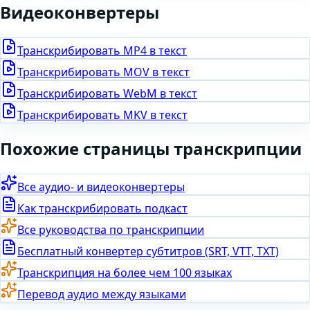
Видео
конвертеры
Транскрибировать
MP4
в текст
Транскрибировать
MOV
в текст
Транскрибировать
WebM
в текст
Транскрибировать
MKV
в текст
Похожие страницы транскрипции
Все аудио- и видеоконвертеры
Как транскрибировать подкаст
Все руководства по транскрипции
Бесплатный конвертер субтитров (SRT, VTT, TXT)
Транскрипция на более чем 100 языках
Перевод аудио между языками