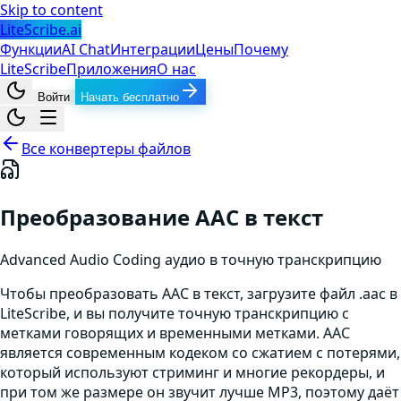
Skip to content
LiteScribe.ai
Функции
AI Chat
Интеграции
Цены
Почему
LiteScribe
Приложения
О нас
Войти
Начать бесплатно
Все конвертеры файлов
Преобразование AAC в текст
Advanced Audio Coding
аудио
в точную транскрипцию
Чтобы преобразовать AAC в текст, загрузите файл .aac в
LiteScribe, и вы получите точную транскрипцию с
метками говорящих и временными метками. AAC
является современным кодеком со сжатием с потерями,
который используют стриминг и многие рекордеры, и
при том же размере он звучит лучше MP3, поэтому даёт