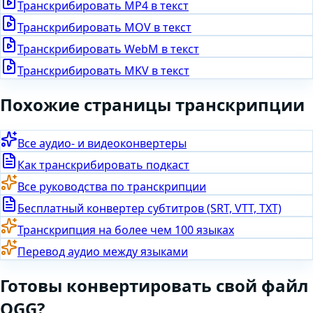
Транскрибировать
MP4
в текст
Транскрибировать
MOV
в текст
Транскрибировать
WebM
в текст
Транскрибировать
MKV
в текст
Похожие страницы транскрипции
Все аудио- и видеоконвертеры
Как транскрибировать подкаст
Все руководства по транскрипции
Бесплатный конвертер субтитров (SRT, VTT, TXT)
Транскрипция на более чем 100 языках
Перевод аудио между языками
Готовы
конвертировать
свой файл
OGG
?