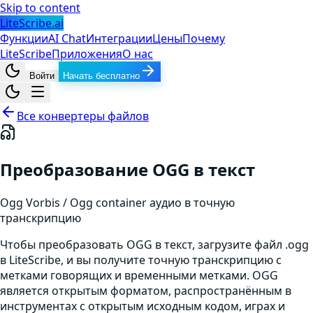
Skip to content
LiteScribe.ai
Функции
AI Chat
Интеграции
Цены
Почему
LiteScribe
Приложения
О нас
Войти
Начать бесплатно
Все конвертеры файлов
Преобразование OGG в текст
Ogg Vorbis / Ogg container
аудио
в точную
транскрипцию
Чтобы преобразовать OGG в текст, загрузите файл .ogg
в LiteScribe, и вы получите точную транскрипцию с
метками говорящих и временными метками. OGG
является открытым форматом, распространённым в
инструментах с открытым исходным кодом, играх и