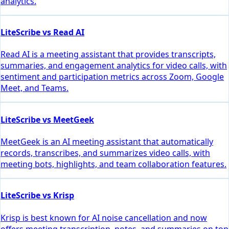
analytics.
LiteScribe vs Read AI
Read AI is a meeting assistant that provides transcripts,
summaries, and engagement analytics for video calls, with
sentiment and participation metrics across Zoom, Google
Meet, and Teams.
LiteScribe vs MeetGeek
MeetGeek is an AI meeting assistant that automatically
records, transcribes, and summarizes video calls, with
meeting bots, highlights, and team collaboration features.
LiteScribe vs Krisp
Krisp is best known for AI noise cancellation and now
offers meeting transcription, notes, and summaries on top