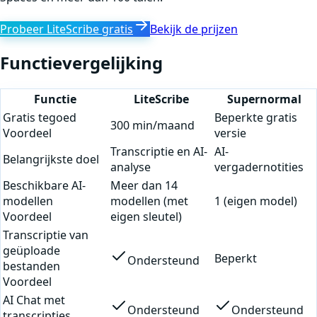
Probeer LiteScribe gratis
Bekijk de prijzen
Functievergelijking
Functie
LiteScribe
Supernormal
Gratis tegoed
Beperkte gratis
300 min/maand
Voordeel
versie
Transcriptie en AI-
AI-
Belangrijkste doel
analyse
vergadernotities
Beschikbare AI-
Meer dan 14
modellen
modellen (met
1 (eigen model)
Voordeel
eigen sleutel)
Transcriptie van
geüploade
Beperkt
Ondersteund
bestanden
Voordeel
AI Chat met
Ondersteund
Ondersteund
transcripties