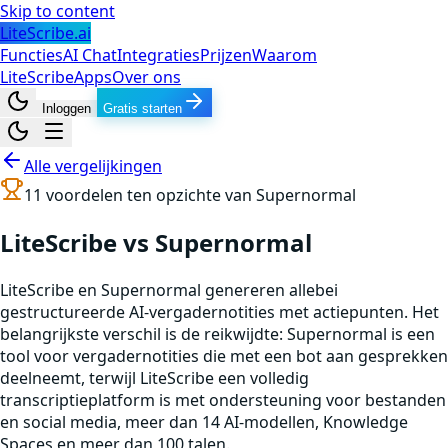
Skip to content
LiteScribe.ai
Functies
AI Chat
Integraties
Prijzen
Waarom
LiteScribe
Apps
Over ons
Inloggen
Gratis starten
Alle vergelijkingen
11
voordelen ten opzichte van
Supernormal
LiteScribe vs Supernormal
LiteScribe en Supernormal genereren allebei
gestructureerde AI-vergadernotities met actiepunten. Het
belangrijkste verschil is de reikwijdte: Supernormal is een
tool voor vergadernotities die met een bot aan gesprekken
deelneemt, terwijl LiteScribe een volledig
transcriptieplatform is met ondersteuning voor bestanden
en social media, meer dan 14 AI-modellen, Knowledge
Spaces en meer dan 100 talen.