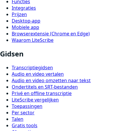
Functies
Integraties
Prijzen
Desktop-app
Mobiele app
Browserextensie (Chrome en Edge)
Waarom LiteScribe
Gidsen
Transcriptiegidsen
Audio en video vertalen
Audio en video omzetten naar tekst
Ondertitels en SRT-bestanden
Privé en offline transcriptie
LiteScribe vergelijken
Toepassingen
Per sector
Talen
Gratis tools