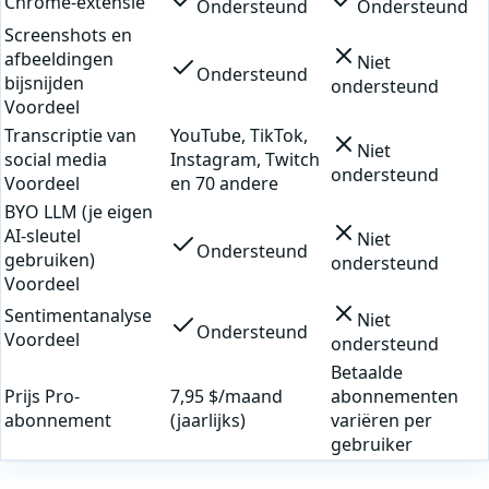
Chrome-extensie
Ondersteund
Ondersteund
Screenshots en
afbeeldingen
Niet
Ondersteund
bijsnijden
ondersteund
Voordeel
Transcriptie van
YouTube, TikTok,
Niet
social media
Instagram, Twitch
ondersteund
Voordeel
en 70 andere
BYO LLM (je eigen
AI-sleutel
Niet
Ondersteund
gebruiken)
ondersteund
Voordeel
Sentimentanalyse
Niet
Ondersteund
Voordeel
ondersteund
Betaalde
Prijs Pro-
7,95 $/maand
abonnementen
abonnement
(jaarlijks)
variëren per
gebruiker