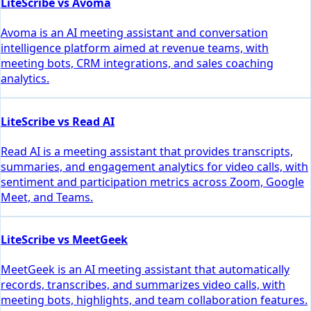
LiteScribe vs Avoma
Avoma is an AI meeting assistant and conversation
intelligence platform aimed at revenue teams, with
meeting bots, CRM integrations, and sales coaching
analytics.
LiteScribe vs Read AI
Read AI is a meeting assistant that provides transcripts,
summaries, and engagement analytics for video calls, with
sentiment and participation metrics across Zoom, Google
Meet, and Teams.
LiteScribe vs MeetGeek
MeetGeek is an AI meeting assistant that automatically
records, transcribes, and summarizes video calls, with
meeting bots, highlights, and team collaboration features.