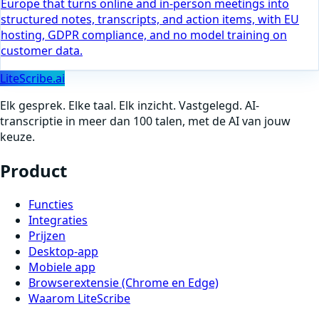
Europe that turns online and in-person meetings into
structured notes, transcripts, and action items, with EU
hosting, GDPR compliance, and no model training on
customer data.
LiteScribe.ai
Elk gesprek. Elke taal. Elk inzicht. Vastgelegd. AI-
transcriptie in meer dan 100 talen, met de AI van jouw
keuze.
Product
Functies
Integraties
Prijzen
Desktop-app
Mobiele app
Browserextensie (Chrome en Edge)
Waarom LiteScribe