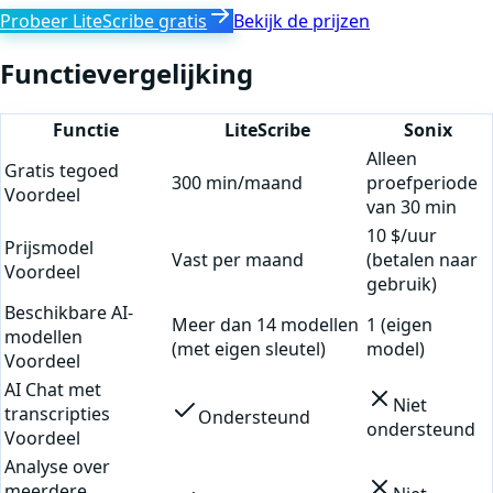
Probeer LiteScribe gratis
Bekijk de prijzen
Functievergelijking
Functie
LiteScribe
Sonix
Alleen
Gratis tegoed
300 min/maand
proefperiode
Voordeel
van 30 min
10 $/uur
Prijsmodel
Vast per maand
(betalen naar
Voordeel
gebruik)
Beschikbare AI-
Meer dan 14 modellen
1 (eigen
modellen
(met eigen sleutel)
model)
Voordeel
AI Chat met
Niet
transcripties
Ondersteund
ondersteund
Voordeel
Analyse over
meerdere