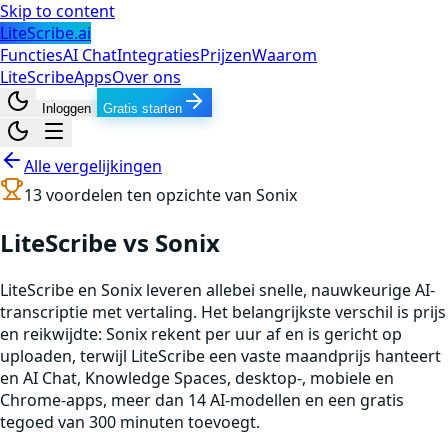
Skip to content
LiteScribe.ai
Functies
AI Chat
Integraties
Prijzen
Waarom
LiteScribe
Apps
Over ons
Inloggen
Gratis starten
Alle vergelijkingen
13
voordelen ten opzichte van
Sonix
LiteScribe vs Sonix
LiteScribe en Sonix leveren allebei snelle, nauwkeurige AI-
transcriptie met vertaling. Het belangrijkste verschil is prijs
en reikwijdte: Sonix rekent per uur af en is gericht op
uploaden, terwijl LiteScribe een vaste maandprijs hanteert
en AI Chat, Knowledge Spaces, desktop-, mobiele en
Chrome-apps, meer dan 14 AI-modellen en een gratis
tegoed van 300 minuten toevoegt.