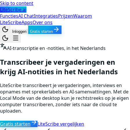
Skip to content
LiteScribe.ai
Functies
AI Chat
Integraties
Prijzen
Waarom
LiteScribe
Apps
Over ons
Inloggen
Gratis starten
AI-transcriptie en -notities, in het Nederlands
Transcribeer je vergaderingen en
krijg AI-notities in het Nederlands
LiteScribe transcribeert je vergaderingen, interviews en
opnames met sprekerlabels en AI-samenvattingen. Met de
Local Mode van de desktop kun je rechtstreeks op je eigen
computer transcriberen, zonder iets naar de cloud te
uploaden.
Gratis starten
LiteScribe vergelijken