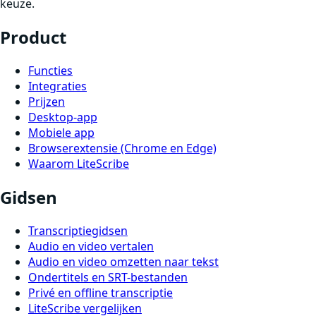
keuze.
Product
Functies
Integraties
Prijzen
Desktop-app
Mobiele app
Browserextensie (Chrome en Edge)
Waarom LiteScribe
Gidsen
Transcriptiegidsen
Audio en video vertalen
Audio en video omzetten naar tekst
Ondertitels en SRT-bestanden
Privé en offline transcriptie
LiteScribe vergelijken