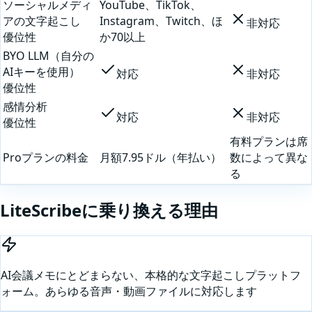
ソーシャルメディ
YouTube、TikTok、
アの文字起こし
Instagram、Twitch、ほ
非対応
優位性
か70以上
BYO LLM（自分の
AIキーを使用）
対応
非対応
優位性
感情分析
対応
非対応
優位性
有料プランは席
Proプランの料金
月額7.95ドル（年払い）
数によって異な
る
LiteScribeに乗り換える理由
AI会議メモにとどまらない、本格的な文字起こしプラットフ
ォーム。あらゆる音声・動画ファイルに対応します