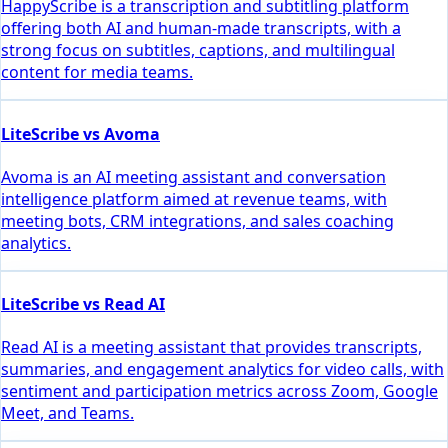
HappyScribe is a transcription and subtitling platform
offering both AI and human-made transcripts, with a
strong focus on subtitles, captions, and multilingual
content for media teams.
LiteScribe vs Avoma
Avoma is an AI meeting assistant and conversation
intelligence platform aimed at revenue teams, with
meeting bots, CRM integrations, and sales coaching
analytics.
LiteScribe vs Read AI
Read AI is a meeting assistant that provides transcripts,
summaries, and engagement analytics for video calls, with
sentiment and participation metrics across Zoom, Google
Meet, and Teams.