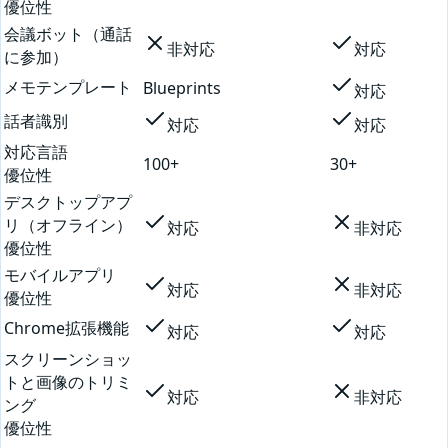
優位性
会議ボット（通話
非対応
対応
に参加）
メモテンプレート
Blueprints
対応
話者識別
対応
対応
対応言語
100+
30+
優位性
デスクトップアプ
リ（オフライン）
対応
非対応
優位性
モバイルアプリ
対応
非対応
優位性
Chrome拡張機能
対応
対応
スクリーンショッ
トと画像のトリミ
対応
非対応
ング
優位性