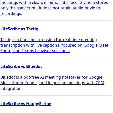
meetings with a clean, minimal interface. Granola stores
only the transcript - it does not retain audio or video
recordings.
LiteScribe vs Tactiq
Tactiq is a Chrome extension for real-time meeting
transcription with live captions, focused on Google Meet,
Zoom, and Teams browser sessions.
LiteScribe vs Bluedot
Bluedot is a bot-free AI meeting notetaker for Google
Meet, Zoom, Teams, and in-person meetings with CRM
integration.
LiteScribe vs HappyScribe