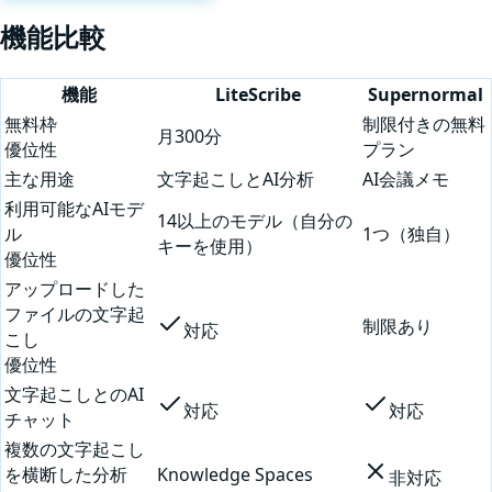
機能比較
機能
LiteScribe
Supernormal
無料枠
制限付きの無料
月300分
優位性
プラン
主な用途
文字起こしとAI分析
AI会議メモ
利用可能なAIモデ
14以上のモデル（自分の
ル
1つ（独自）
キーを使用）
優位性
アップロードした
ファイルの文字起
制限あり
対応
こし
優位性
文字起こしとのAI
対応
対応
チャット
複数の文字起こし
を横断した分析
Knowledge Spaces
非対応