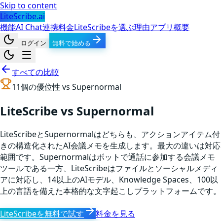
Skip to content
LiteScribe.ai
機能
AI Chat
連携
料金
LiteScribeを選ぶ理由
アプリ
概要
ログイン
無料で始める
すべての比較
11
個の優位性 vs
Supernormal
LiteScribe vs Supernormal
LiteScribeとSupernormalはどちらも、アクションアイテム付
きの構造化されたAI会議メモを生成します。最大の違いは対応
範囲です。Supernormalはボットで通話に参加する会議メモ
ツールである一方、LiteScribeはファイルとソーシャルメディ
アに対応し、14以上のAIモデル、Knowledge Spaces、100以
上の言語を備えた本格的な文字起こしプラットフォームです。
LiteScribeを無料で試す
料金を見る