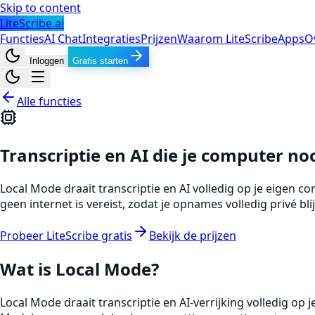
Skip to content
LiteScribe.ai
Functies
AI Chat
Integraties
Prijzen
Waarom LiteScribe
Apps
O
Inloggen
Gratis starten
Alle functies
Transcriptie en AI die je computer no
Local Mode draait transcriptie en AI volledig op je eigen 
geen internet is vereist, zodat je opnames volledig privé b
Probeer LiteScribe gratis
Bekijk de prijzen
Wat is Local Mode?
Local Mode draait transcriptie en AI-verrijking volledig op 