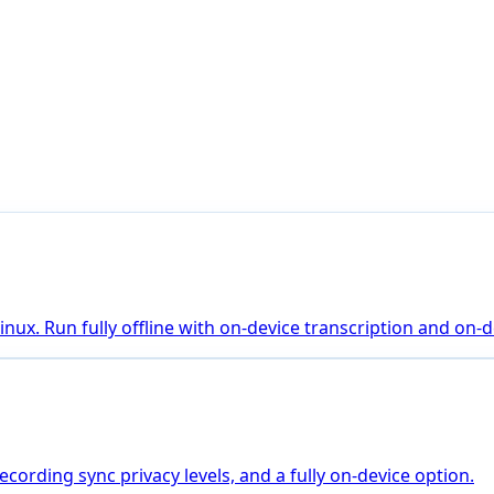
ux. Run fully offline with on-device transcription and on-de
ecording sync privacy levels, and a fully on-device option.