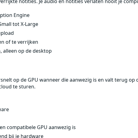
ijkte notities. Je audio en notities verlaten nooit je comp
iption Engine
Small tot X-Large
üpload
n of te verrijken
 alleen op de desktop
rsnelt op de GPU wanneer die aanwezig is en valt terug op 
cloud te sturen.
ware
een compatibele GPU aanwezig is
end bij je hardware