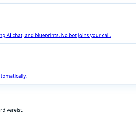
 AI chat, and blueprints. No bot joins your call.
tomatically.
d vereist.