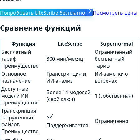
Попробовать LiteScribe бесплатно
Посмотреть цены
Сравнение функций
Функция
LiteScribe
Supernormal
Бесплатный
Ограниченный
тариф
300 мин/месяц
бесплатный
Преимущество
тариф
Основное
Транскрипция и
ИИ-заметки о
назначение
ИИ-анализ
встречах
Доступные
Более 14 моделей
модели ИИ
1 (собственная)
(свой ключ)
Преимущество
Транскрипция
загруженных
Ограниченно
файлов
Поддерживается
Преимущество