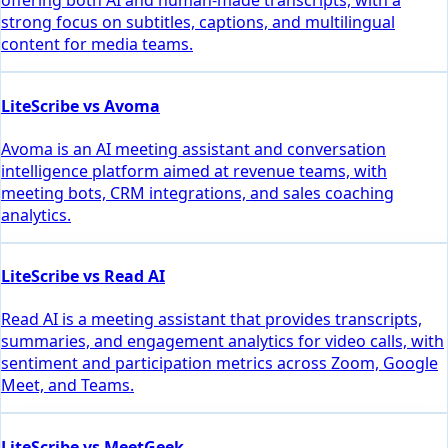
offering both AI and human-made transcripts, with a
strong focus on subtitles, captions, and multilingual
content for media teams.
LiteScribe vs Avoma
Avoma is an AI meeting assistant and conversation
intelligence platform aimed at revenue teams, with
meeting bots, CRM integrations, and sales coaching
analytics.
LiteScribe vs Read AI
Read AI is a meeting assistant that provides transcripts,
summaries, and engagement analytics for video calls, with
sentiment and participation metrics across Zoom, Google
Meet, and Teams.
LiteScribe vs MeetGeek