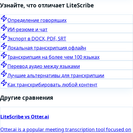
Узнайте, что отличает LiteScribe
Определение говорящих
ИИ-резюме и чат
Экспорт в DOCX, PDF, SRT
Локальная транскрипция офлайн
Транскрипция на более чем 100 языках
Перевод аудио между языками
Лучшие альтернативы для транскрипции
Как транскрибировать любой контент
Другие сравнения
LiteScribe vs Otter.ai
Otter.ai is a popular meeting transcription tool focused on