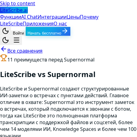
Skip to content
LiteScribe.ai
Функции
AI Chat
Интеграции
Цены
Почему
LiteScribe
Приложения
О нас
Войти
Начать бесплатно
Все сравнения
11
преимуществ перед
Supernormal
LiteScribe vs Supernormal
LiteScribe и Supernormal создают структурированные
ИИ-заметки о встречах с пунктами действий. Главное
отличие в охвате: Supernormal это инструмент заметок
о встречах, который подключается к звонкам с ботом,
тогда как LiteScribe это полноценная платформа
транскрипции с поддержкой файлов и соцсетей, более
чем 14 моделями ИИ, Knowledge Spaces и более чем 100
языками.