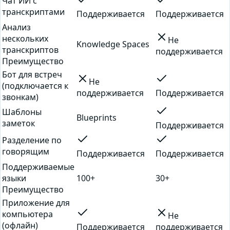
Чат ИИ с
транскриптами
Поддерживается
Поддерживается
Анализ
нескольких
Не
Knowledge Spaces
транскриптов
поддерживается
Преимущество
Бот для встреч
Не
(подключается к
поддерживается
Поддерживается
звонкам)
Шаблоны
Blueprints
заметок
Поддерживается
Разделение по
говорящим
Поддерживается
Поддерживается
Поддерживаемые
языки
100+
30+
Преимущество
Приложение для
компьютера
Не
(офлайн)
Поддерживается
поддерживается