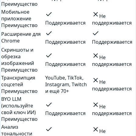
Преимущество
Мобильное
Не
приложение
Поддерживается
поддерживается
Преимущество
Расширение для
Chrome
Поддерживается
Поддерживается
Скриншоты и
обрезка
Не
изображений
Поддерживается
поддерживается
Преимущество
Транскрипция
YouTube, TikTok,
Не
соцсетей
Instagram, Twitch
поддерживается
Преимущество
и ещё 70+
BYO LLM
(используйте
Не
свой ключ ИИ)
Поддерживается
поддерживается
Преимущество
Анализ
Не
тональности