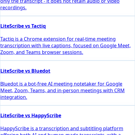
only the transcript - it does not retain audio or video
recordings.
LiteScribe vs Tactiq
Tactiq is a Chrome extension for real-time meeting
transcription with live captions, focused on Google Meet,
Zoom, and Teams browser sessions.
LiteScribe vs Bluedot
Bluedot is a bot-free AI meeting notetaker for Google
Meet, Zoom, Teams, and in-person meetings with CRM
integration.
LiteScribe vs HappyScribe
HappyScribe is a transcription and subtitling platform