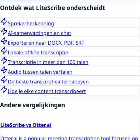
Ontdek wat LiteScribe onderscheidt
Sprekerherkenning
AI-samenvattingen en chat
Exporteren naar DOCX, PDF, SRT
Lokale offline transcriptie
Transcriptie in meer dan 100 talen
Audio tussen talen vertalen
De beste transcriptiealternatieven
Hoe je elke content transcribeert
Andere vergelijkingen
LiteScribe vs Otter.ai
Otter.ai is a popular meeting transcription tool focused on