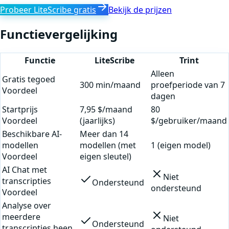
Probeer LiteScribe gratis
Bekijk de prijzen
Functievergelijking
Functie
LiteScribe
Trint
Alleen
Gratis tegoed
300 min/maand
proefperiode van 7
Voordeel
dagen
Startprijs
7,95 $/maand
80
Voordeel
(jaarlijks)
$/gebruiker/maand
Beschikbare AI-
Meer dan 14
modellen
modellen (met
1 (eigen model)
Voordeel
eigen sleutel)
AI Chat met
Niet
transcripties
Ondersteund
ondersteund
Voordeel
Analyse over
meerdere
Niet
Ondersteund
transcripties heen