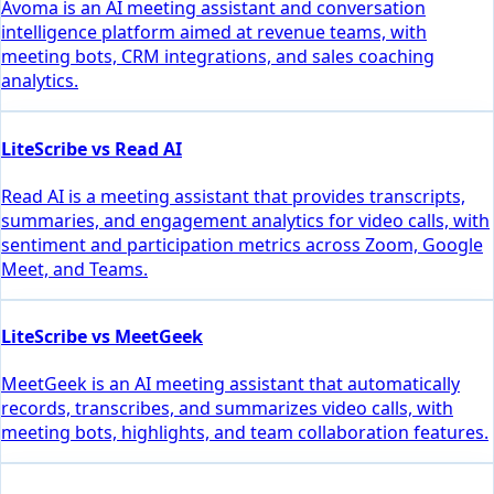
Avoma is an AI meeting assistant and conversation
intelligence platform aimed at revenue teams, with
meeting bots, CRM integrations, and sales coaching
analytics.
LiteScribe vs Read AI
Read AI is a meeting assistant that provides transcripts,
summaries, and engagement analytics for video calls, with
sentiment and participation metrics across Zoom, Google
Meet, and Teams.
LiteScribe vs MeetGeek
MeetGeek is an AI meeting assistant that automatically
records, transcribes, and summarizes video calls, with
meeting bots, highlights, and team collaboration features.