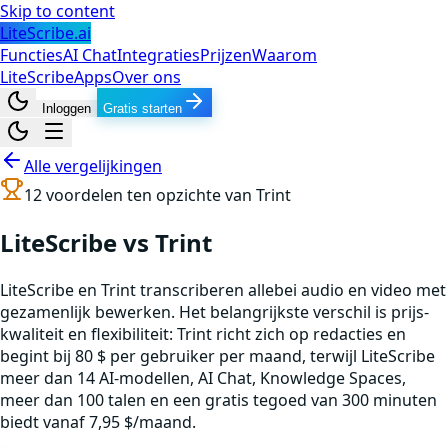
Skip to content
LiteScribe.ai
Functies
AI Chat
Integraties
Prijzen
Waarom
LiteScribe
Apps
Over ons
Inloggen
Gratis starten
Alle vergelijkingen
12
voordelen ten opzichte van
Trint
LiteScribe vs Trint
LiteScribe en Trint transcriberen allebei audio en video met
gezamenlijk bewerken. Het belangrijkste verschil is prijs-
kwaliteit en flexibiliteit: Trint richt zich op redacties en
begint bij 80 $ per gebruiker per maand, terwijl LiteScribe
meer dan 14 AI-modellen, AI Chat, Knowledge Spaces,
meer dan 100 talen en een gratis tegoed van 300 minuten
biedt vanaf 7,95 $/maand.