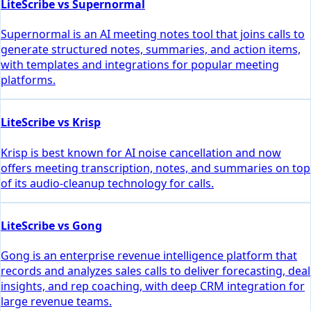
LiteScribe vs Supernormal
Supernormal is an AI meeting notes tool that joins calls to
generate structured notes, summaries, and action items,
with templates and integrations for popular meeting
platforms.
LiteScribe vs Krisp
Krisp is best known for AI noise cancellation and now
offers meeting transcription, notes, and summaries on top
of its audio-cleanup technology for calls.
LiteScribe vs Gong
Gong is an enterprise revenue intelligence platform that
records and analyzes sales calls to deliver forecasting, deal
insights, and rep coaching, with deep CRM integration for
large revenue teams.