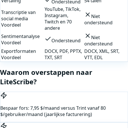
Vertaling
54 talen
Ondersteund
YouTube, TikTok,
Transcriptie van
Instagram,
Niet
social media
Twitch en 70
ondersteund
Voordeel
andere
Sentimentanalyse
Niet
Ondersteund
Voordeel
ondersteund
Exportformaten
DOCX, PDF, PPTX,
DOCX, XML, SRT,
Voordeel
TXT, SRT
VTT, EDL
Waarom overstappen naar
LiteScribe?
Bespaar fors: 7,95 $/maand versus Trint vanaf 80
$/gebruiker/maand (jaarlijkse facturering)