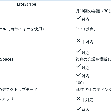
LiteScribe
月10回の会議（30
対応
モデル（自分のキーを使用）
1つ（独自）
非対応
対応
 Spaces
複数の会議を横断
対応
対応
100+
のデスクトップモード
EUでのホスティン
プアプリ
非対応
対応