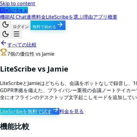
Skip to content
LiteScribe.ai
機能
AI Chat
連携
料金
LiteScribeを選ぶ理由
アプリ
概要
ログイン
無料で始める
すべての比較
7
個の優位性 vs
Jamie
LiteScribe vs Jamie
LiteScribeとJamieはどちらも、会議をボットなしで録
GDPR準拠を備えた、プライバシー重視の会議ノートテイカーである一
全にオフラインのデスクトップ文字起こしモードを追加してい
LiteScribeを無料で試す
料金を見る
機能比較