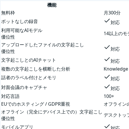
機能
無料枠
月300分
ボットなしの録音
対応
利用可能なAIモデル
14以上の
優位性
アップロードしたファイルの文字起こし
対応
優位性
文字起こしとのAIチャット
対応
複数の文字起こしを横断した分析
Knowledge
話者のラベル付けとメモリ
対応
対面会議のキャプチャ
対応
対応言語
100+
EUでのホスティング / GDPR重視
オフライン
オフライン（完全にデバイス上での）文字起こし
デスクトッ
優位性
モバイルアプリ
対応