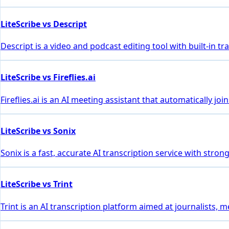
LiteScribe vs Descript
Descript is a video and podcast editing tool with built-in 
LiteScribe vs Fireflies.ai
Fireflies.ai is an AI meeting assistant that automatically 
LiteScribe vs Sonix
Sonix is a fast, accurate AI transcription service with stro
LiteScribe vs Trint
Trint is an AI transcription platform aimed at journalists, 