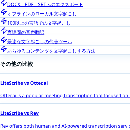
DOCX、PDF、SRTへのエクスポート
オフラインのローカル文字起こし
100以上の言語での文字起こし
言語間の音声翻訳
最適な文字起こしの代替ツール
あらゆるコンテンツを文字起こしする方法
その他の比較
LiteScribe vs Otter.ai
Otter.ai is a popular meeting transcription tool focused on
LiteScribe vs Rev
Rev offers both human and AI-powered transcription servic