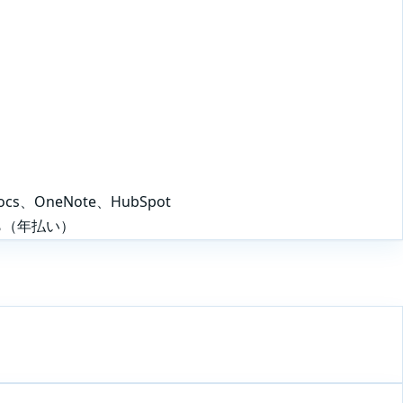
Docs、OneNote、HubSpot
ら（年払い）