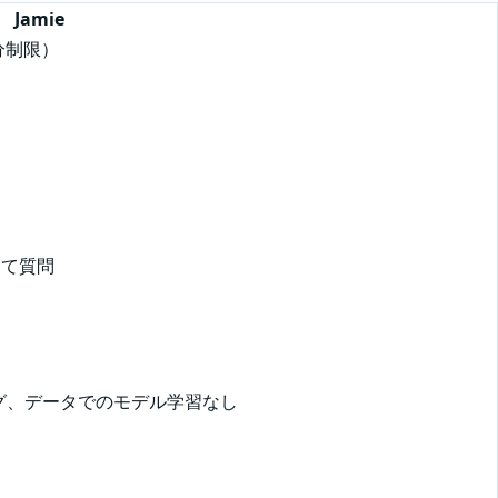
Jamie
分制限）
して質問
グ、データでのモデル学習なし