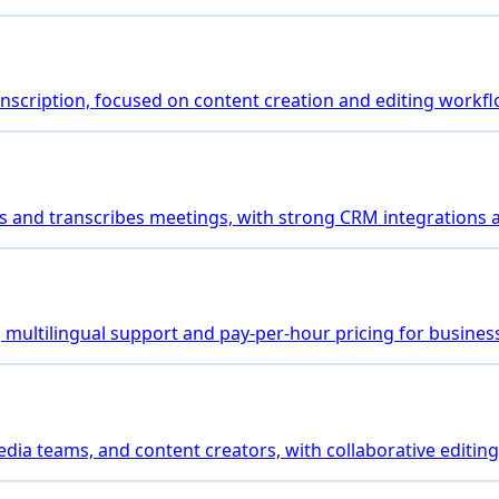
transcription, focused on content creation and editing workf
joins and transcribes meetings, with strong CRM integrations
ng multilingual support and pay-per-hour pricing for busines
media teams, and content creators, with collaborative editing