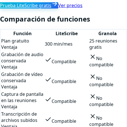
Prueba LiteScribe gratis
Ver precios
Comparación de funciones
Función
LiteScribe
Granola
Plan gratuito
25 reuniones
300 min/mes
Ventaja
gratis
Grabación de audio
No
conservada
Compatible
compatible
Ventaja
Grabación de vídeo
No
conservada
Compatible
compatible
Ventaja
Captura de pantalla
No
en las reuniones
Compatible
compatible
Ventaja
Transcripción de
No
archivos subidos
Compatible
compatible
Ventaja