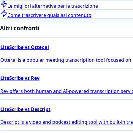
Le migliori alternative per la trascrizione
Come trascrivere qualsiasi contenuto
Altri confronti
LiteScribe vs Otter.ai
Otter.ai is a popular meeting transcription tool focused on
LiteScribe vs Rev
Rev offers both human and AI-powered transcription servic
LiteScribe vs Descript
Descript is a video and podcast editing tool with built-in 