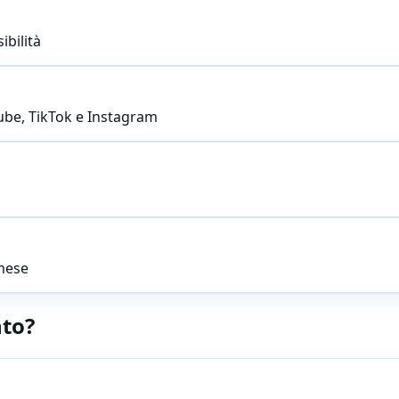
ibilità
Tube, TikTok e Instagram
/mese
nto?