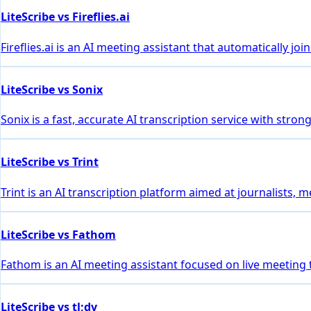
LiteScribe vs Fireflies.ai
Fireflies.ai is an AI meeting assistant that automatically 
LiteScribe vs Sonix
Sonix is a fast, accurate AI transcription service with stro
LiteScribe vs Trint
Trint is an AI transcription platform aimed at journalists, 
LiteScribe vs Fathom
Fathom is an AI meeting assistant focused on live meeting
LiteScribe vs tl;dv