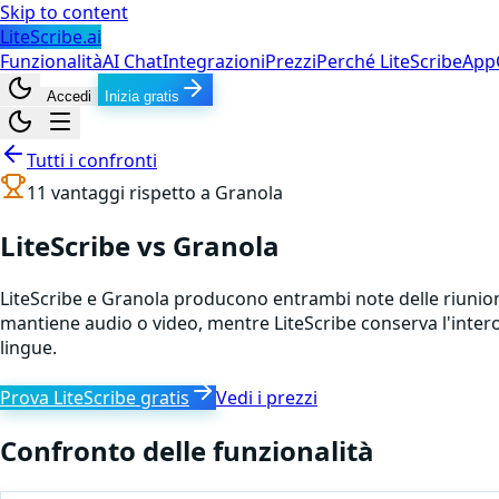
Skip to content
LiteScribe.ai
Funzionalità
AI Chat
Integrazioni
Prezzi
Perché LiteScribe
App
Accedi
Inizia gratis
Tutti i confronti
11
vantaggi rispetto a
Granola
LiteScribe vs Granola
LiteScribe e Granola producono entrambi note delle riunioni 
mantiene audio o video, mentre LiteScribe conserva l'intero aud
lingue.
Prova LiteScribe gratis
Vedi i prezzi
Confronto delle funzionalità