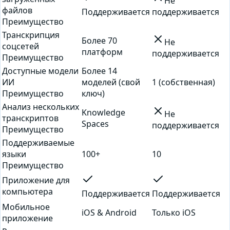
Не
файлов
Поддерживается
поддерживается
Преимущество
Транскрипция
Более 70
Не
соцсетей
платформ
поддерживается
Преимущество
Доступные модели
Более 14
ИИ
моделей (свой
1 (собственная)
Преимущество
ключ)
Анализ нескольких
Knowledge
Не
транскриптов
Spaces
поддерживается
Преимущество
Поддерживаемые
языки
100+
10
Преимущество
Приложение для
компьютера
Поддерживается
Поддерживается
Мобильное
iOS & Android
Только iOS
приложение