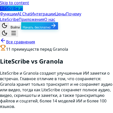
Skip to content
LiteScribe.ai
Функции
AI Chat
Интеграции
Цены
Почему
LiteScribe
Приложения
О нас
Войти
Начать бесплатно
Все сравнения
11
преимуществ перед
Granola
LiteScribe vs Granola
LiteScribe и Granola создают улучшенные ИИ заметки о
встречах. Главное отличие в том, что сохраняется:
Granola хранит только транскрипт и не сохраняет аудио
или видео, тогда как LiteScribe сохраняет полное аудио,
видео, скриншоты и заметки, а также транскрипцию
файлов и соцсетей, более 14 моделей ИИ и более 100
языков.