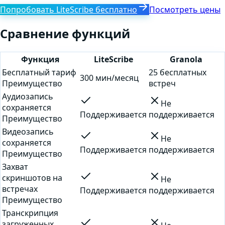
Попробовать LiteScribe бесплатно
Посмотреть цены
Сравнение функций
Функция
LiteScribe
Granola
Бесплатный тариф
25 бесплатных
300 мин/месяц
Преимущество
встреч
Аудиозапись
Не
сохраняется
Поддерживается
поддерживается
Преимущество
Видеозапись
Не
сохраняется
Поддерживается
поддерживается
Преимущество
Захват
скриншотов на
Не
встречах
Поддерживается
поддерживается
Преимущество
Транскрипция
загруженных