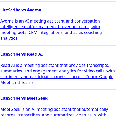
LiteScribe vs Avoma
Avoma is an AI meeting assistant and conversation
intelligence platform aimed at revenue teams, with
meeting bots, CRM integrations, and sales coaching
analytics.
LiteScribe vs Read AI
Read AI is a meeting assistant that provides transcripts,
summaries, and engagement analytics for video calls, with
sentiment and participation metrics across Zoom, Google
Meet, and Teams.
LiteScribe vs MeetGeek
MeetGeek is an AI meeting assistant that automatically
records, transcribes, and summarizes video calls, with