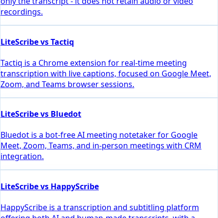
only the transcript - it does not retain audio or video
recordings.
LiteScribe vs Tactiq
Tactiq is a Chrome extension for real-time meeting
transcription with live captions, focused on Google Meet,
Zoom, and Teams browser sessions.
LiteScribe vs Bluedot
Bluedot is a bot-free AI meeting notetaker for Google
Meet, Zoom, Teams, and in-person meetings with CRM
integration.
LiteScribe vs HappyScribe
HappyScribe is a transcription and subtitling platform
offering both AI and human-made transcripts, with a