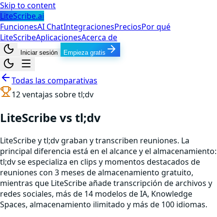
Skip to content
LiteScribe.ai
Funciones
AI Chat
Integraciones
Precios
Por qué
LiteScribe
Aplicaciones
Acerca de
Iniciar sesión
Empieza gratis
Todas las comparativas
12
ventajas sobre
tl;dv
LiteScribe vs tl;dv
LiteScribe y tl;dv graban y transcriben reuniones. La
principal diferencia está en el alcance y el almacenamiento:
tl;dv se especializa en clips y momentos destacados de
reuniones con 3 meses de almacenamiento gratuito,
mientras que LiteScribe añade transcripción de archivos y
redes sociales, más de 14 modelos de IA, Knowledge
Spaces, almacenamiento ilimitado y más de 100 idiomas.