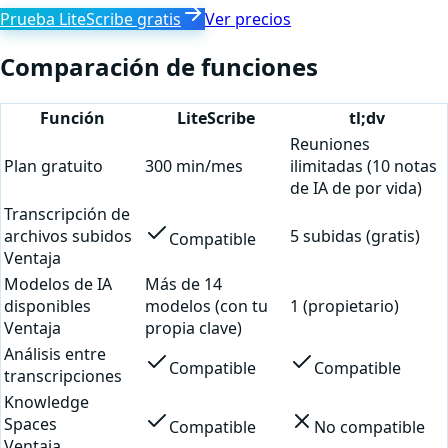
Prueba LiteScribe gratis
Ver precios
Comparación de funciones
Función
LiteScribe
tl;dv
Reuniones
Plan gratuito
300 min/mes
ilimitadas (10 notas
de IA de por vida)
Transcripción de
archivos subidos
5 subidas (gratis)
Compatible
Ventaja
Modelos de IA
Más de 14
disponibles
modelos (con tu
1 (propietario)
Ventaja
propia clave)
Análisis entre
Compatible
Compatible
transcripciones
Knowledge
Spaces
Compatible
No compatible
Ventaja