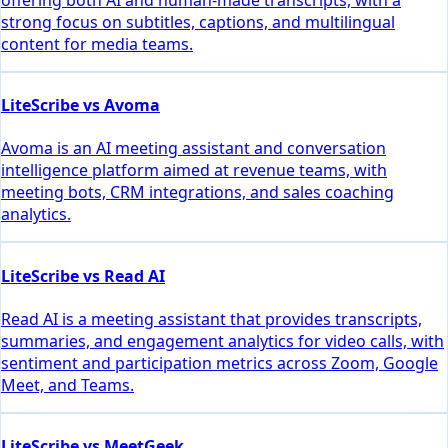
strong focus on subtitles, captions, and multilingual
content for media teams.
LiteScribe vs Avoma
Avoma is an AI meeting assistant and conversation
intelligence platform aimed at revenue teams, with
meeting bots, CRM integrations, and sales coaching
analytics.
LiteScribe vs Read AI
Read AI is a meeting assistant that provides transcripts,
summaries, and engagement analytics for video calls, with
sentiment and participation metrics across Zoom, Google
Meet, and Teams.
LiteScribe vs MeetGeek