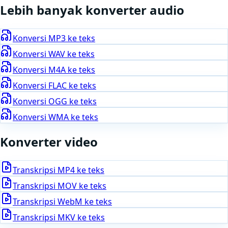
Lebih banyak konverter
audio
Konversi
MP3
ke teks
Konversi
WAV
ke teks
Konversi
M4A
ke teks
Konversi
FLAC
ke teks
Konversi
OGG
ke teks
Konversi
WMA
ke teks
Konverter video
Transkripsi
MP4
ke teks
Transkripsi
MOV
ke teks
Transkripsi
WebM
ke teks
Transkripsi
MKV
ke teks