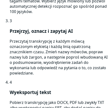
tagami tematów. Wybierz język mówiony lub pozwól
automatycznej detekcji rozpoznać go spośród ponad
100 języków.
3
Przejrzyj, oznacz i zapytaj AI
Przeczytaj transkrypcję z każdym mówcą
oznaczonym etykietą i każdą linią opatrzoną
znacznikiem czasu. Zmień nazwy mówców, popraw
nazwy lub żargon, a następnie poproś wbudowaną AI
o podsumowanie, wyodrębnienie zadań do
wykonania lub odpowiedź na pytania o to, co zostało
powiedziane.
4
Wyeksportuj tekst
Pobierz transkrypcję jako DOCX, PDF lub zwykły TXT
albo wyeksportuj napisy SRT, aby dodać napisy do