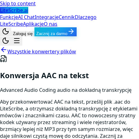
Skip to content
LiteScribe.ai
Funkcje
AI Chat
Integracje
Cennik
Dlaczego
LiteScribe
Aplikacje
O nas
Zaloguj się
Zacznij za darmo
Wszystkie konwertery plików
Konwersja AAC na tekst
Advanced Audio Coding
audio
na dokładną transkrypcję
Aby przekonwertować AAC na tekst, prześlij plik .aac do
LiteScribe, a otrzymasz dokładną transkrypcję z etykietami
mówców i znacznikami czasu. AAC to nowoczesny stratny
kodek używany przez streaming i wiele rejestratorów,
brzmiący lepiej niż MP3 przy tym samym rozmiarze, więc
daje silnikowi czystą mowę do odczytania. Zacznij za