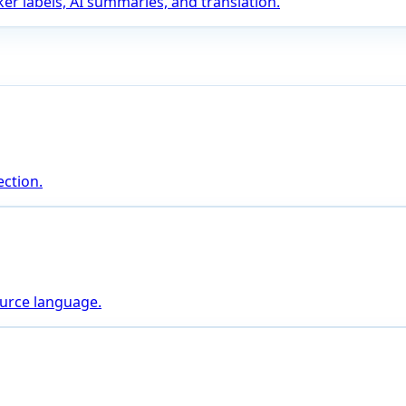
er labels, AI summaries, and translation.
ction.
ource language.