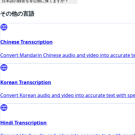
日本語の録音を非公開に保てますか？
その他の言語
Chinese Transcription
Convert Mandarin Chinese audio and video into accurate tex
Korean Transcription
Convert Korean audio and video into accurate text with spe
Hindi Transcription