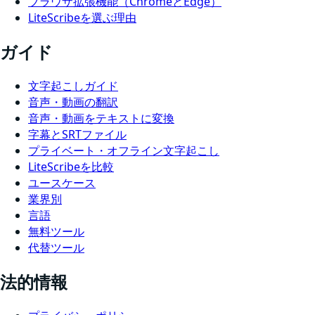
ブラウザ拡張機能（ChromeとEdge）
LiteScribeを選ぶ理由
ガイド
文字起こしガイド
音声・動画の翻訳
音声・動画をテキストに変換
字幕とSRTファイル
プライベート・オフライン文字起こし
LiteScribeを比較
ユースケース
業界別
言語
無料ツール
代替ツール
法的情報