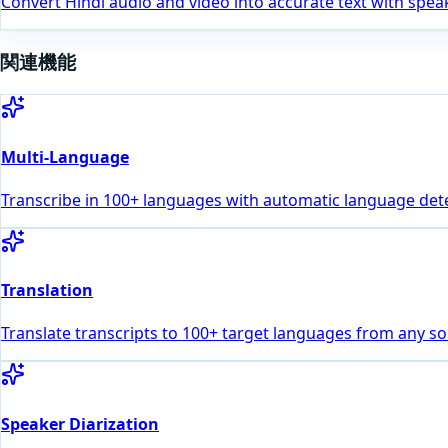
Convert Hindi audio and video into accurate text with speak
関連機能
Multi-Language
Transcribe in 100+ languages with automatic language dete
Translation
Translate transcripts to 100+ target languages from any s
Speaker Diarization