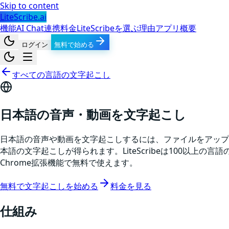
Skip to content
LiteScribe.ai
機能
AI Chat
連携
料金
LiteScribeを選ぶ理由
アプリ
概要
ログイン
無料で始める
すべての言語の文字起こし
日本語の音声・動画を文字起こし
日本語の音声や動画を文字起こしするには、ファイルをアップロー
本語の文字起こしが得られます。LiteScribeは100以
Chrome拡張機能で無料で使えます。
無料で文字起こしを始める
料金を見る
仕組み