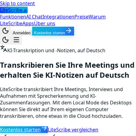
Skip to content
LiteScribe.ai
Funktionen
AI Chat
Integrationen
Preise
Warum
LiteScribe
Apps
Über uns
Anmelden
Kostenlos starten
KI-Transkription und -Notizen, auf Deutsch
Transkribieren Sie Ihre Meetings und
erhalten Sie KI-Notizen auf Deutsch
LiteScribe transkribiert Ihre Meetings, Interviews und
Aufnahmen mit Sprecherkennung und KI-
Zusammenfassungen. Mit dem Local Mode des Desktops
können Sie direkt auf Ihrem eigenen Computer
transkribieren, ohne etwas in die Cloud hochzuladen.
Kostenlos starten
LiteScribe vergleichen