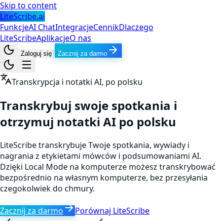
Skip to content
LiteScribe.ai
Funkcje
AI Chat
Integracje
Cennik
Dlaczego
LiteScribe
Aplikacje
O nas
Zaloguj się
Zacznij za darmo
Transkrypcja i notatki AI, po polsku
Transkrybuj swoje spotkania i
otrzymuj notatki AI po polsku
LiteScribe transkrybuje Twoje spotkania, wywiady i
nagrania z etykietami mówców i podsumowaniami AI.
Dzięki Local Mode na komputerze możesz transkrybować
bezpośrednio na własnym komputerze, bez przesyłania
czegokolwiek do chmury.
Zacznij za darmo
Porównaj LiteScribe