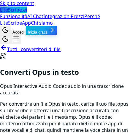
Skip to content
LiteScribe.ai
Funzionalità
AI Chat
Integrazioni
Prezzi
Perché
LiteScribe
App
Chi siamo
Accedi
Inizia gratis
Tutti i convertitori di file
Converti Opus in testo
Opus Interactive Audio Codec
audio
in una trascrizione
accurata
Per convertire un file Opus in testo, carica il tuo file .opus
su LiteScribe e otterrai una trascrizione accurata con
etichette dei parlanti e timestamp. Opus è il codec
moderno ottimizzato per il parlato dietro molte app di
note vocali e di chat, quindi mantiene la voce chiara in un