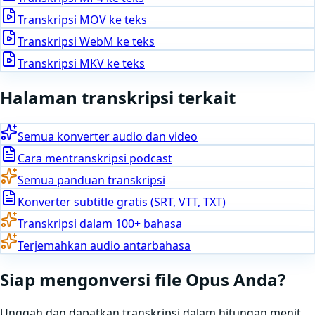
Transkripsi
MOV
ke teks
Transkripsi
WebM
ke teks
Transkripsi
MKV
ke teks
Halaman transkripsi terkait
Semua konverter audio dan video
Cara mentranskripsi podcast
Semua panduan transkripsi
Konverter subtitle gratis (SRT, VTT, TXT)
Transkripsi dalam 100+ bahasa
Terjemahkan audio antarbahasa
Siap
mengonversi
file
Opus
Anda
?
Unggah dan dapatkan transkripsi dalam hitungan menit.