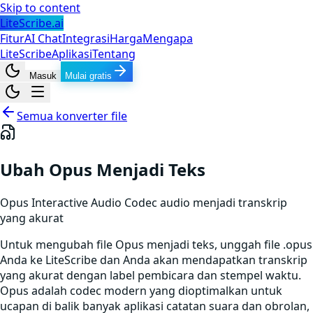
Skip to content
LiteScribe.ai
Fitur
AI Chat
Integrasi
Harga
Mengapa
LiteScribe
Aplikasi
Tentang
Masuk
Mulai gratis
Semua konverter file
Ubah Opus Menjadi Teks
Opus Interactive Audio Codec
audio
menjadi transkrip
yang akurat
Untuk mengubah file Opus menjadi teks, unggah file .opus
Anda ke LiteScribe dan Anda akan mendapatkan transkrip
yang akurat dengan label pembicara dan stempel waktu.
Opus adalah codec modern yang dioptimalkan untuk
ucapan di balik banyak aplikasi catatan suara dan obrolan,