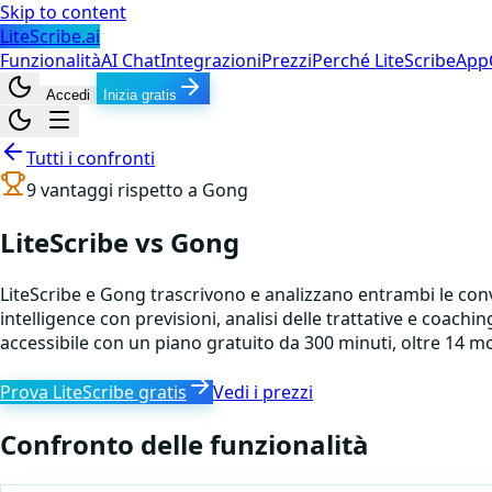
Skip to content
LiteScribe.ai
Funzionalità
AI Chat
Integrazioni
Prezzi
Perché LiteScribe
App
Accedi
Inizia gratis
Tutti i confronti
9
vantaggi rispetto a
Gong
LiteScribe vs Gong
LiteScribe e Gong trascrivono e analizzano entrambi le conv
intelligence con previsioni, analisi delle trattative e coach
accessibile con un piano gratuito da 300 minuti, oltre 14 mod
Prova LiteScribe gratis
Vedi i prezzi
Confronto delle funzionalità