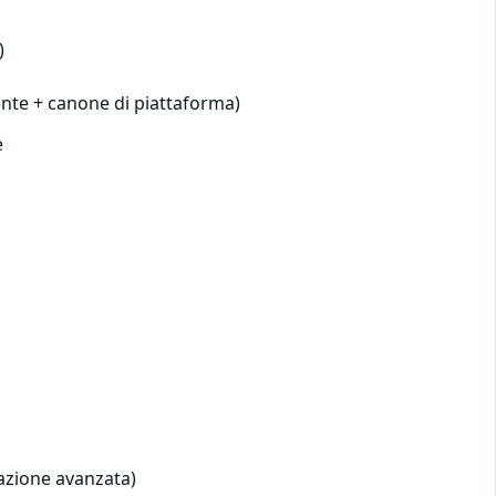
)
ente + canone di piattaforma)
e
razione avanzata)