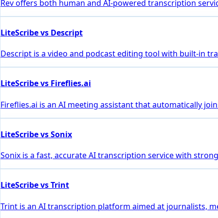
Rev offers both human and AI-powered transcription servic
LiteScribe vs Descript
Descript is a video and podcast editing tool with built-in 
LiteScribe vs Fireflies.ai
Fireflies.ai is an AI meeting assistant that automatically 
LiteScribe vs Sonix
Sonix is a fast, accurate AI transcription service with stro
LiteScribe vs Trint
Trint is an AI transcription platform aimed at journalists, 