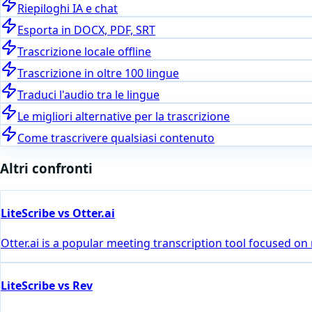
Riepiloghi IA e chat
Esporta in DOCX, PDF, SRT
Trascrizione locale offline
Trascrizione in oltre 100 lingue
Traduci l'audio tra le lingue
Le migliori alternative per la trascrizione
Come trascrivere qualsiasi contenuto
Altri confronti
LiteScribe vs Otter.ai
Otter.ai is a popular meeting transcription tool focused on
LiteScribe vs Rev