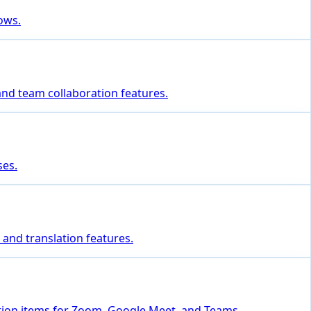
lows.
 and team collaboration features.
ses.
 and translation features.
ction items for Zoom, Google Meet, and Teams.