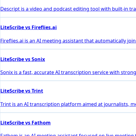
Descript is a video and podcast editing tool with built-in 
LiteScribe vs Fireflies.ai
Fireflies.ai is an AI meeting assistant that automatically 
LiteScribe vs Sonix
Sonix is a fast, accurate AI transcription service with stro
LiteScribe vs Trint
Trint is an AI transcription platform aimed at journalists, 
LiteScribe vs Fathom
Fathom is an AI meeting assistant focused on live meeting