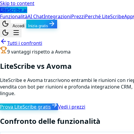
Skip to content
LiteScribe.ai
Funzionalità
AI Chat
Integrazioni
Prezzi
Perché LiteScribe
App
Accedi
Inizia gratis
Tutti i confronti
9
vantaggi rispetto a
Avoma
LiteScribe vs Avoma
LiteScribe e Avoma trascrivono entrambi le riunioni con riepi
vendita con bot per riunioni e profonda integrazione CRM, m
lingue.
Prova LiteScribe gratis
Vedi i prezzi
Confronto delle funzionalità