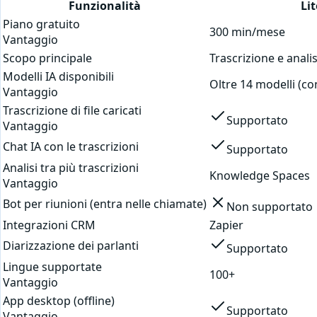
Funzionalità
Li
Piano gratuito
300 min/mese
Vantaggio
Scopo principale
Trascrizione e analis
Modelli IA disponibili
Oltre 14 modelli (co
Vantaggio
Trascrizione di file caricati
Supportato
Vantaggio
Chat IA con le trascrizioni
Supportato
Analisi tra più trascrizioni
Knowledge Spaces
Vantaggio
Bot per riunioni (entra nelle chiamate)
Non supportato
Integrazioni CRM
Zapier
Diarizzazione dei parlanti
Supportato
Lingue supportate
100+
Vantaggio
App desktop (offline)
Supportato
Vantaggio