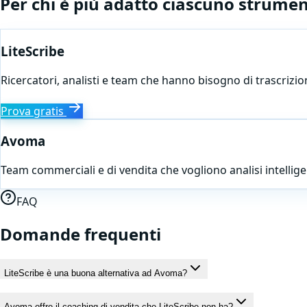
Per chi è più adatto ciascuno strume
LiteScribe
Ricercatori, analisti e team che hanno bisogno di trascrizione
Prova gratis
Avoma
Team commerciali e di vendita che vogliono analisi intellige
FAQ
Domande frequenti
LiteScribe è una buona alternativa ad Avoma?
Avoma offre il coaching di vendita che LiteScribe non ha?