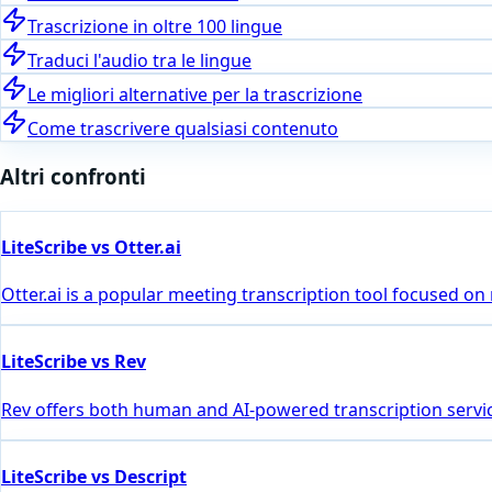
Trascrizione in oltre 100 lingue
Traduci l'audio tra le lingue
Le migliori alternative per la trascrizione
Come trascrivere qualsiasi contenuto
Altri confronti
LiteScribe vs Otter.ai
Otter.ai is a popular meeting transcription tool focused on
LiteScribe vs Rev
Rev offers both human and AI-powered transcription servic
LiteScribe vs Descript