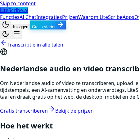
Skip to content
LiteScribe.ai
Functies
AI Chat
Integraties
Prijzen
Waarom LiteScribe
Apps
O
Inloggen
Gratis starten
Transcriptie in alle talen
Nederlandse audio en video transcri
Om Nederlandse audio of video te transcriberen, upload je 
tijdstempels, een AI-samenvatting en onderwerptags. LiteS
taal en draait gratis op het web, de desktop, mobiel en de
Gratis transcriberen
Bekijk de prijzen
Hoe het werkt