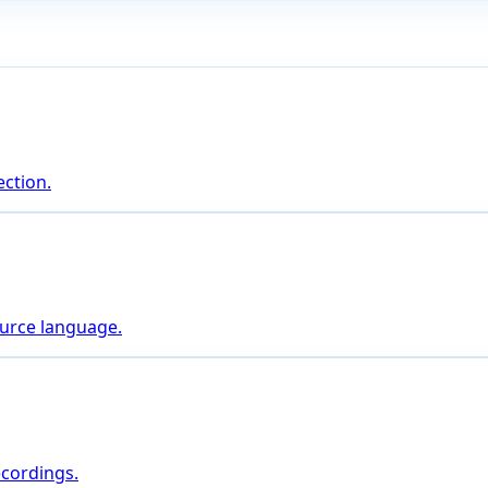
ction.
ource language.
ecordings.