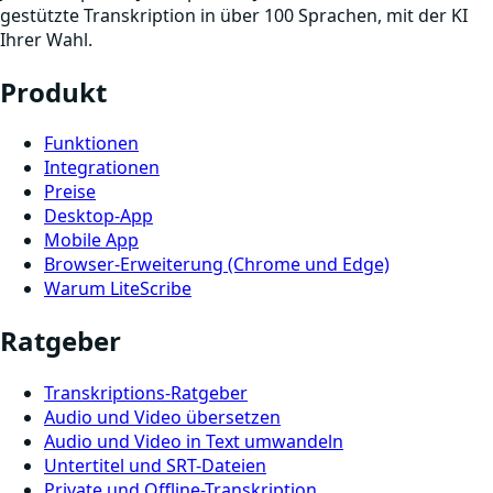
gestützte Transkription in über 100 Sprachen, mit der KI
Ihrer Wahl.
Produkt
Funktionen
Integrationen
Preise
Desktop-App
Mobile App
Browser-Erweiterung (Chrome und Edge)
Warum LiteScribe
Ratgeber
Transkriptions-Ratgeber
Audio und Video übersetzen
Audio und Video in Text umwandeln
Untertitel und SRT-Dateien
Private und Offline-Transkription