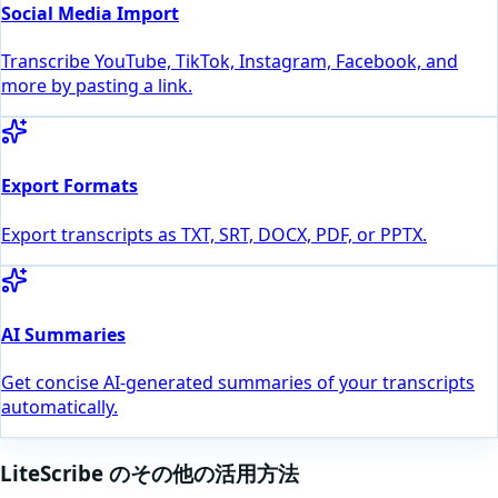
Social Media Import
Transcribe YouTube, TikTok, Instagram, Facebook, and
more by pasting a link.
Export Formats
Export transcripts as TXT, SRT, DOCX, PDF, or PPTX.
AI Summaries
Get concise AI-generated summaries of your transcripts
automatically.
LiteScribe のその他の活用方法