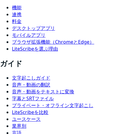
機能
連携
料金
デスクトップアプリ
モバイルアプリ
ブラウザ拡張機能（ChromeとEdge）
LiteScribeを選ぶ理由
ガイド
文字起こしガイド
音声・動画の翻訳
音声・動画をテキストに変換
字幕とSRTファイル
プライベート・オフライン文字起こし
LiteScribeを比較
ユースケース
業界別
言語