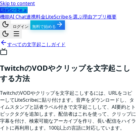
Skip to content
LiteScribe.ai
機能
AI Chat
連携
料金
LiteScribeを選ぶ理由
アプリ
概要
ログイン
無料で始める
すべての文字起こしガイド
TwitchのVODやクリップを文字起こし
する方法
TwitchのVODやクリップを文字起こしするには、URLをコピ
ーしてLiteScribeに貼り付けます。音声をダウンロードし、タ
イムスタンプと話者ラベル付きで文字起こしして、AI要約とト
ピックタグを追加します。配信者はこれを使って、クリップに
字幕を付け、検索可能なアーカイブを作り、長い配信をハイラ
イトに再利用します。100以上の言語に対応しています。