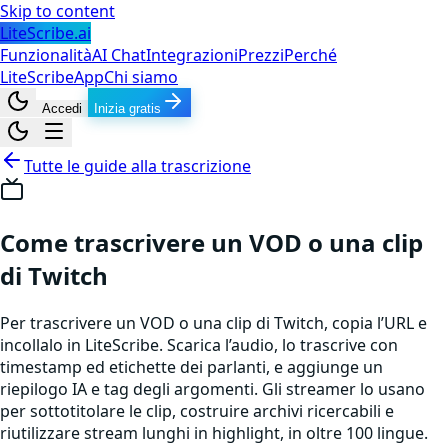
Skip to content
LiteScribe.ai
Funzionalità
AI Chat
Integrazioni
Prezzi
Perché
LiteScribe
App
Chi siamo
Accedi
Inizia gratis
Tutte le guide alla trascrizione
Come trascrivere un VOD o una clip
di Twitch
Per trascrivere un VOD o una clip di Twitch, copia l’URL e
incollalo in LiteScribe. Scarica l’audio, lo trascrive con
timestamp ed etichette dei parlanti, e aggiunge un
riepilogo IA e tag degli argomenti. Gli streamer lo usano
per sottotitolare le clip, costruire archivi ricercabili e
riutilizzare stream lunghi in highlight, in oltre 100 lingue.