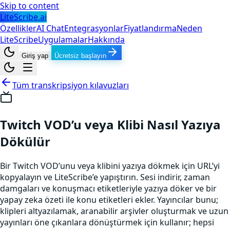
Skip to content
LiteScribe.ai
Özellikler
AI Chat
Entegrasyonlar
Fiyatlandırma
Neden
LiteScribe
Uygulamalar
Hakkında
Giriş yap
Ücretsiz başlayın
Tüm transkripsiyon kılavuzları
Twitch VOD’u veya Klibi Nasıl Yazıya
Dökülür
Bir Twitch VOD’unu veya klibini yazıya dökmek için URL’yi
kopyalayın ve LiteScribe’e yapıştırın. Sesi indirir, zaman
damgaları ve konuşmacı etiketleriyle yazıya döker ve bir
yapay zeka özeti ile konu etiketleri ekler. Yayıncılar bunu;
klipleri altyazılamak, aranabilir arşivler oluşturmak ve uzun
yayınları öne çıkanlara dönüştürmek için kullanır; hepsi