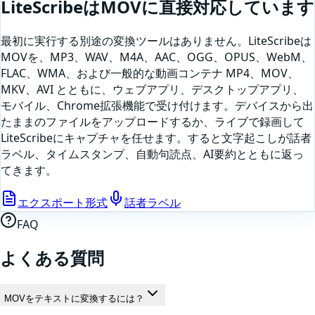
LiteScribeは
MOV
に直接対応しています
最初に実行する別途の変換ツールはありません。LiteScribeは
MOV
を、MP3、WAV、M4A、AAC、OGG、OPUS、WebM、
FLAC、WMA、および一般的な動画コンテナ MP4、MOV、
MKV、AVI とともに、ウェブアプリ、デスクトップアプリ、
モバイル、Chrome拡張機能で受け付けます。デバイスから出
たままのファイルをアップロードするか、
ライブで録画して
LiteScribeにキャプチャを任せます
。すると文字起こしが話者
ラベル、タイムスタンプ、自動句読点、AI要約とともに返っ
てきます。
エクスポート形式
話者ラベル
FAQ
よくある質問
MOVをテキストに変換するには？