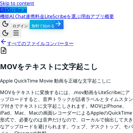
Skip to content
LiteScribe.ai
機能
AI Chat
連携
料金
LiteScribeを選ぶ理由
アプリ
概要
ログイン
無料で始める
すべてのファイルコンバーター
MOVをテキストに文字起こし
Apple QuickTime Movie
動画
を正確な文字起こしに
MOVをテキストに変換するには、.mov動画をLiteScribeにア
ップロードすると、音声トラックが話者ラベルとタイムスタン
プ付きでテキストに文字起こしされます。MOVはiPhone、
iPad、Mac、Macの画面レコーダーによるAppleのQuickTime
形式で、必要なのは音声だけなので、ローカルで抽出して大き
なアップロードを避けられます。ウェブ、デスクトップ、モバ