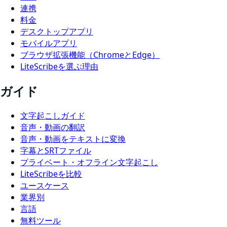
連携
料金
デスクトップアプリ
モバイルアプリ
ブラウザ拡張機能（ChromeとEdge）
LiteScribeを選ぶ理由
ガイド
文字起こしガイド
音声・動画の翻訳
音声・動画をテキストに変換
字幕とSRTファイル
プライベート・オフライン文字起こし
LiteScribeを比較
ユースケース
業界別
言語
無料ツール