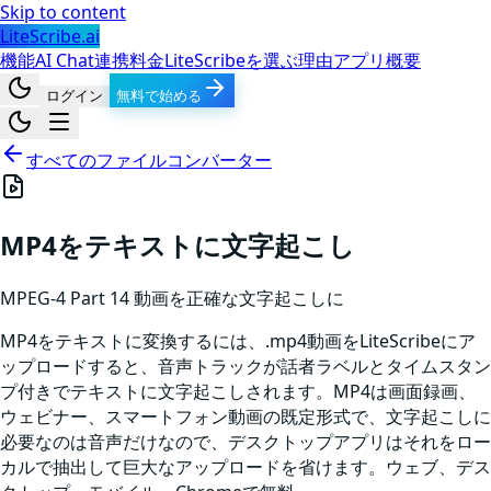
Skip to content
LiteScribe.ai
機能
AI Chat
連携
料金
LiteScribeを選ぶ理由
アプリ
概要
ログイン
無料で始める
すべてのファイルコンバーター
MP4をテキストに文字起こし
MPEG-4 Part 14
動画
を正確な文字起こしに
MP4をテキストに変換するには、.mp4動画をLiteScribeにア
ップロードすると、音声トラックが話者ラベルとタイムスタン
プ付きでテキストに文字起こしされます。MP4は画面録画、
ウェビナー、スマートフォン動画の既定形式で、文字起こしに
必要なのは音声だけなので、デスクトップアプリはそれをロー
カルで抽出して巨大なアップロードを省けます。ウェブ、デス