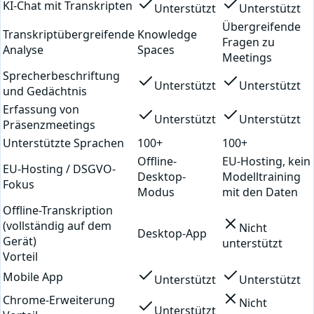
KI-Chat mit Transkripten
Unterstützt
Unterstützt
Übergreifende
Transkriptübergreifende
Knowledge
Fragen zu
Analyse
Spaces
Meetings
Sprecherbeschriftung
Unterstützt
Unterstützt
und Gedächtnis
Erfassung von
Unterstützt
Unterstützt
Präsenzmeetings
Unterstützte Sprachen
100+
100+
Offline-
EU-Hosting, kein
EU-Hosting / DSGVO-
Desktop-
Modelltraining
Fokus
Modus
mit den Daten
Offline-Transkription
(vollständig auf dem
Nicht
Desktop-App
Gerät)
unterstützt
Vorteil
Mobile App
Unterstützt
Unterstützt
Chrome-Erweiterung
Nicht
Unterstützt