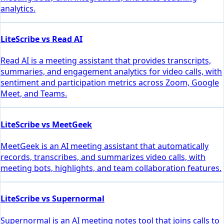
analytics.
LiteScribe vs Read AI
Read AI is a meeting assistant that provides transcripts,
summaries, and engagement analytics for video calls, with
sentiment and participation metrics across Zoom, Google
Meet, and Teams.
LiteScribe vs MeetGeek
MeetGeek is an AI meeting assistant that automatically
records, transcribes, and summarizes video calls, with
meeting bots, highlights, and team collaboration features.
LiteScribe vs Supernormal
Supernormal is an AI meeting notes tool that joins calls to