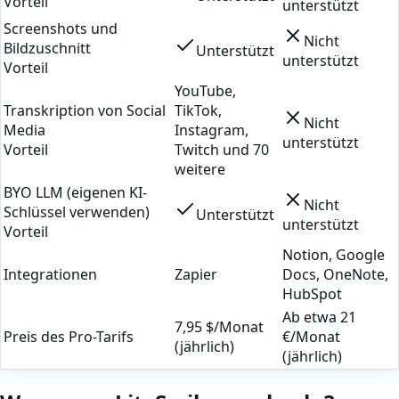
Vorteil
unterstützt
Screenshots und
Nicht
Bildzuschnitt
Unterstützt
unterstützt
Vorteil
YouTube,
Transkription von Social
TikTok,
Nicht
Media
Instagram,
unterstützt
Vorteil
Twitch und 70
weitere
BYO LLM (eigenen KI-
Nicht
Schlüssel verwenden)
Unterstützt
unterstützt
Vorteil
Notion, Google
Integrationen
Zapier
Docs, OneNote,
HubSpot
Ab etwa 21
7,95 $/Monat
Preis des Pro-Tarifs
€/Monat
(jährlich)
(jährlich)