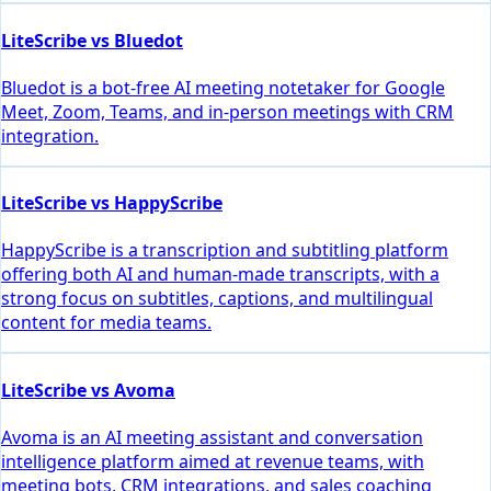
LiteScribe vs Bluedot
Bluedot is a bot-free AI meeting notetaker for Google
Meet, Zoom, Teams, and in-person meetings with CRM
integration.
LiteScribe vs HappyScribe
HappyScribe is a transcription and subtitling platform
offering both AI and human-made transcripts, with a
strong focus on subtitles, captions, and multilingual
content for media teams.
LiteScribe vs Avoma
Avoma is an AI meeting assistant and conversation
intelligence platform aimed at revenue teams, with
meeting bots, CRM integrations, and sales coaching