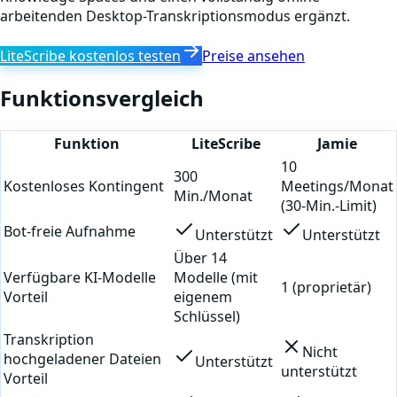
arbeitenden Desktop-Transkriptionsmodus ergänzt.
LiteScribe kostenlos testen
Preise ansehen
Funktionsvergleich
Funktion
LiteScribe
Jamie
10
300
Kostenloses Kontingent
Meetings/Monat
Min./Monat
(30-Min.-Limit)
Bot-freie Aufnahme
Unterstützt
Unterstützt
Über 14
Verfügbare KI-Modelle
Modelle (mit
1 (proprietär)
Vorteil
eigenem
Schlüssel)
Transkription
Nicht
hochgeladener Dateien
Unterstützt
unterstützt
Vorteil