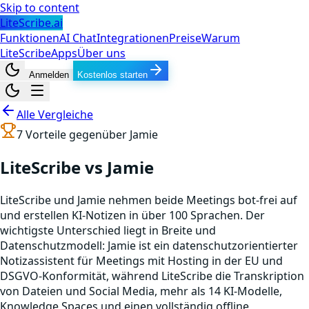
Skip to content
LiteScribe.ai
Funktionen
AI Chat
Integrationen
Preise
Warum
LiteScribe
Apps
Über uns
Anmelden
Kostenlos starten
Alle Vergleiche
7
Vorteile gegenüber
Jamie
LiteScribe vs Jamie
LiteScribe und Jamie nehmen beide Meetings bot-frei auf
und erstellen KI-Notizen in über 100 Sprachen. Der
wichtigste Unterschied liegt in Breite und
Datenschutzmodell: Jamie ist ein datenschutzorientierter
Notizassistent für Meetings mit Hosting in der EU und
DSGVO-Konformität, während LiteScribe die Transkription
von Dateien und Social Media, mehr als 14 KI-Modelle,
Knowledge Spaces und einen vollständig offline