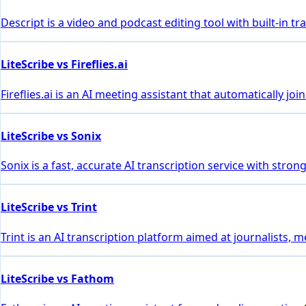
Descript is a video and podcast editing tool with built-in 
LiteScribe vs Fireflies.ai
Fireflies.ai is an AI meeting assistant that automatically 
LiteScribe vs Sonix
Sonix is a fast, accurate AI transcription service with stro
LiteScribe vs Trint
Trint is an AI transcription platform aimed at journalists, 
LiteScribe vs Fathom