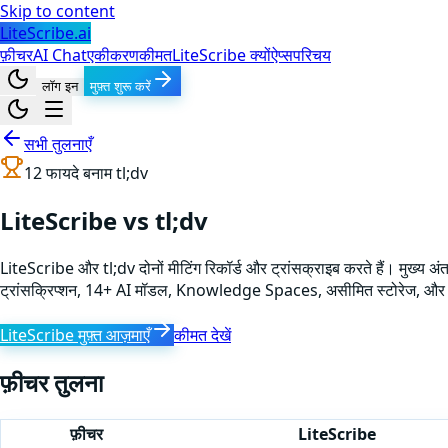
Skip to content
LiteScribe.ai
फ़ीचर
AI Chat
एकीकरण
कीमत
LiteScribe क्यों
ऐप्स
परिचय
लॉग इन
मुफ़्त शुरू करें
सभी तुलनाएँ
12
फायदे बनाम
tl;dv
LiteScribe vs tl;dv
LiteScribe और tl;dv दोनों मीटिंग रिकॉर्ड और ट्रांसक्राइब करते हैं। मुख्य अं
ट्रांसक्रिप्शन, 14+ AI मॉडल, Knowledge Spaces, असीमित स्टोरेज, और 1
LiteScribe मुफ़्त आज़माएँ
कीमत देखें
फ़ीचर तुलना
फ़ीचर
LiteScribe