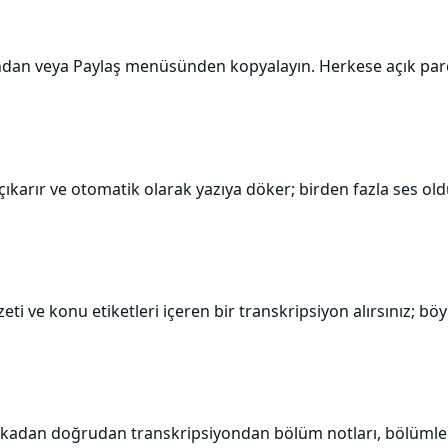
dan veya Paylaş menüsünden kopyalayın. Herkese açık parça
 çıkarır ve otomatik olarak yazıya döker; birden fazla ses ol
 ve konu etiketleri içeren bir transkripsiyon alırsınız; böyl
adan doğrudan transkripsiyondan bölüm notları, bölümler vey