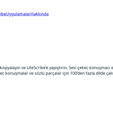
ibe
Uygulamalar
Hakkında
r
opyalayın ve LiteScribe’e yapıştırın. Sesi çeker, konuşmacı 
eler, konuşmalar ve sözlü parçalar için 100’den fazla dilde ç