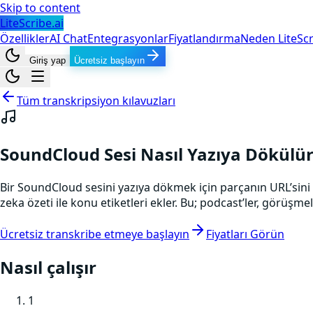
Skip to content
LiteScribe.ai
Özellikler
AI Chat
Entegrasyonlar
Fiyatlandırma
Neden LiteScr
Giriş yap
Ücretsiz başlayın
Tüm transkripsiyon kılavuzları
SoundCloud Sesi Nasıl Yazıya Dökülü
Bir SoundCloud sesini yazıya dökmek için parçanın URL’sini k
zeka özeti ile konu etiketleri ekler. Bu; podcast’ler, görüşm
Ücretsiz transkribe etmeye başlayın
Fiyatları Görün
Nasıl çalışır
1