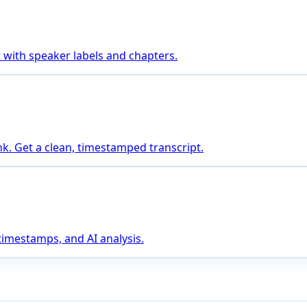
 with speaker labels and chapters.
nk. Get a clean, timestamped transcript.
 timestamps, and AI analysis.