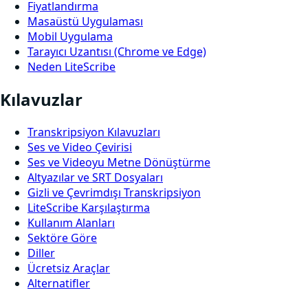
Fiyatlandırma
Masaüstü Uygulaması
Mobil Uygulama
Tarayıcı Uzantısı (Chrome ve Edge)
Neden LiteScribe
Kılavuzlar
Transkripsiyon Kılavuzları
Ses ve Video Çevirisi
Ses ve Videoyu Metne Dönüştürme
Altyazılar ve SRT Dosyaları
Gizli ve Çevrimdışı Transkripsiyon
LiteScribe Karşılaştırma
Kullanım Alanları
Sektöre Göre
Diller
Ücretsiz Araçlar
Alternatifler