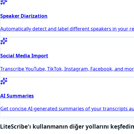
Speaker Diarization
Automatically detect and label different speakers in your r
Social Media Import
Transcribe YouTube, TikTok, Instagram, Facebook, and more
AI Summaries
Get concise AI-generated summaries of your transcripts au
LiteScribe'ı kullanmanın diğer yollarını keşfedi