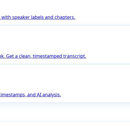
 with speaker labels and chapters.
nk. Get a clean, timestamped transcript.
 timestamps, and AI analysis.