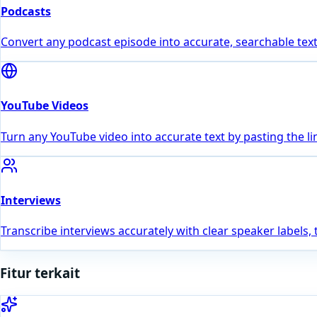
Podcasts
Convert any podcast episode into accurate, searchable text
YouTube Videos
Turn any YouTube video into accurate text by pasting the li
Interviews
Transcribe interviews accurately with clear speaker labels,
Fitur terkait