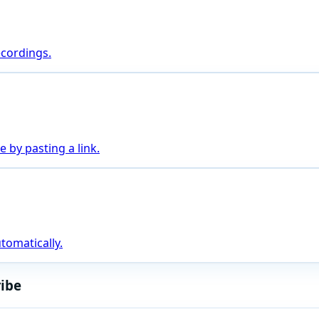
ecordings.
 by pasting a link.
tomatically.
ribe