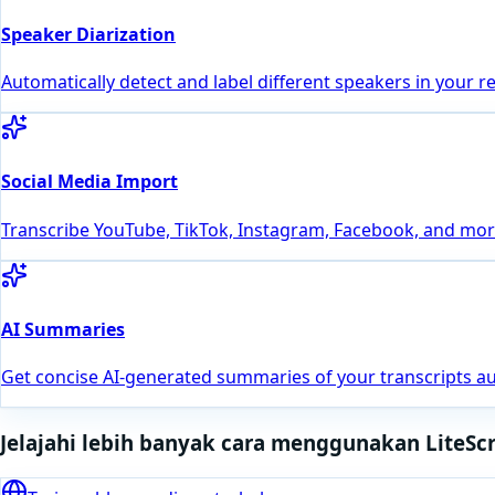
Speaker Diarization
Automatically detect and label different speakers in your r
Social Media Import
Transcribe YouTube, TikTok, Instagram, Facebook, and more
AI Summaries
Get concise AI-generated summaries of your transcripts au
Jelajahi lebih banyak cara menggunakan LiteSc