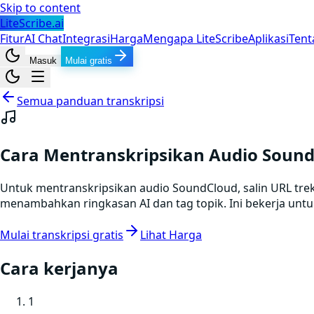
Skip to content
LiteScribe.ai
Fitur
AI Chat
Integrasi
Harga
Mengapa LiteScribe
Aplikasi
Tent
Masuk
Mulai gratis
Semua panduan transkripsi
Cara Mentranskripsikan Audio Soun
Untuk mentranskripsikan audio SoundCloud, salin URL trek
menambahkan ringkasan AI dan tag topik. Ini bekerja untu
Mulai transkripsi gratis
Lihat Harga
Cara kerjanya
1