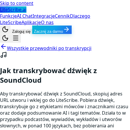
Skip to content
LiteScribe.ai
Funkcje
AI Chat
Integracje
Cennik
Dlaczego
LiteScribe
Aplikacje
O nas
Zaloguj się
Zacznij za darmo
Wszystkie przewodniki po transkrypcji
Jak transkrybować dźwięk z
SoundCloud
Aby transkrybować dźwięk z SoundCloud, skopiuj adres
URL utworu i wklej go do LiteScribe. Pobiera dźwięk,
transkrybuje go z etykietami mówców i znacznikami czasu
oraz dodaje podsumowanie AI i tagi tematów. Działa to w
przypadku podcastów, wywiadów, wykładów i utworów
słownych, w ponad 100 językach, bez pobierania ani