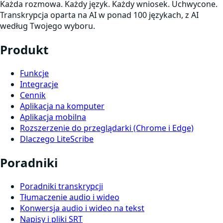
Każda rozmowa. Każdy język. Każdy wniosek. Uchwycone.
Transkrypcja oparta na AI w ponad 100 językach, z AI
według Twojego wyboru.
Produkt
Funkcje
Integracje
Cennik
Aplikacja na komputer
Aplikacja mobilna
Rozszerzenie do przeglądarki (Chrome i Edge)
Dlaczego LiteScribe
Poradniki
Poradniki transkrypcji
Tłumaczenie audio i wideo
Konwersja audio i wideo na tekst
Napisy i pliki SRT