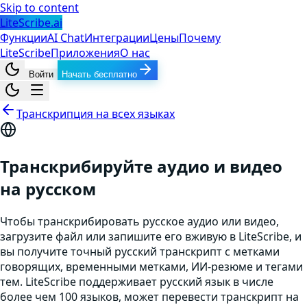
Skip to content
LiteScribe.ai
Функции
AI Chat
Интеграции
Цены
Почему
LiteScribe
Приложения
О нас
Войти
Начать бесплатно
Транскрипция на всех языках
Транскрибируйте аудио и видео
на русском
Чтобы транскрибировать русское аудио или видео,
загрузите файл или запишите его вживую в LiteScribe, и
вы получите точный русский транскрипт с метками
говорящих, временными метками, ИИ-резюме и тегами
тем. LiteScribe поддерживает русский язык в числе
более чем 100 языков, может перевести транскрипт на