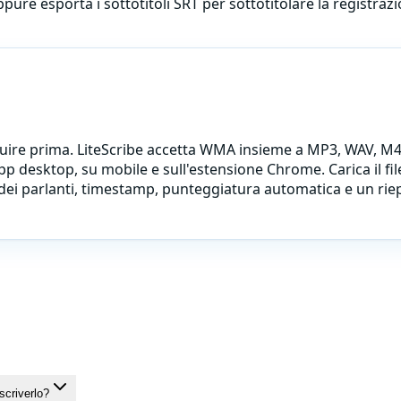
ppure esporta i sottotitoli SRT per sottotitolare la registr
ire prima. LiteScribe accetta
WMA
insieme a MP3, WAV, M4
pp desktop, su mobile e sull'estensione Chrome. Carica il fi
e dei parlanti, timestamp, punteggiatura automatica e un riep
scriverlo?