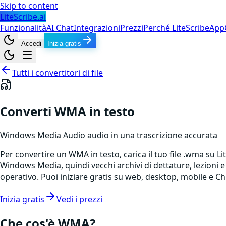
Skip to content
LiteScribe.ai
Funzionalità
AI Chat
Integrazioni
Prezzi
Perché LiteScribe
App
Accedi
Inizia gratis
Tutti i convertitori di file
Converti WMA in testo
Windows Media Audio
audio
in una trascrizione accurata
Per convertire un WMA in testo, carica il tuo file .wma su L
Windows Media, quindi vecchi archivi di dettature, lezioni 
operativo. Puoi iniziare gratis su web, desktop, mobile e C
Inizia gratis
Vedi i prezzi
Che cos'è
WMA
?