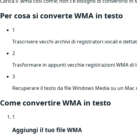
Carica il .wma così com’è; non c’è bisogno di convertirlo in 
Per cosa si converte
WMA
in testo
1
Trascrivere vecchi archivi di registratori vocali e det
2
Trasformare in appunti vecchie registrazioni WMA di le
3
Recuperare il testo da file Windows Media su un Ma
Come convertire
WMA
in testo
1
Aggiungi il tuo file WMA