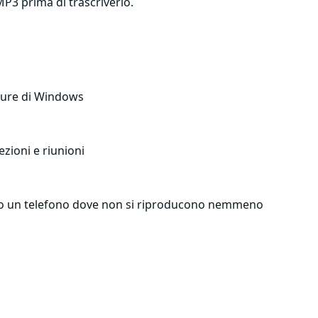
MP3 prima di trascriverlo.
tature di Windows
zioni e riunioni
c o un telefono dove non si riproducono nemmeno