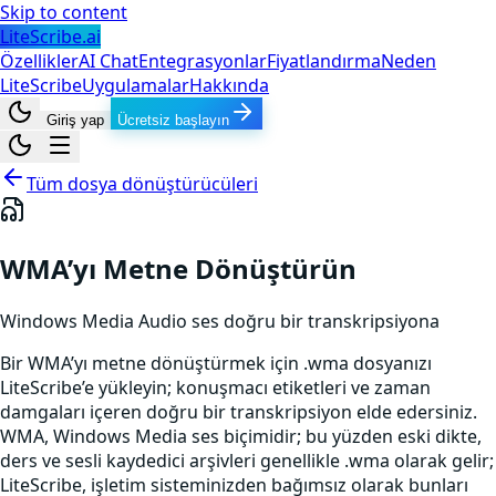
Skip to content
LiteScribe.ai
Özellikler
AI Chat
Entegrasyonlar
Fiyatlandırma
Neden
LiteScribe
Uygulamalar
Hakkında
Giriş yap
Ücretsiz başlayın
Tüm dosya dönüştürücüleri
WMA’yı Metne Dönüştürün
Windows Media Audio
ses
doğru bir transkripsiyona
Bir WMA’yı metne dönüştürmek için .wma dosyanızı
LiteScribe’e yükleyin; konuşmacı etiketleri ve zaman
damgaları içeren doğru bir transkripsiyon elde edersiniz.
WMA, Windows Media ses biçimidir; bu yüzden eski dikte,
ders ve sesli kaydedici arşivleri genellikle .wma olarak gelir;
LiteScribe, işletim sisteminizden bağımsız olarak bunları