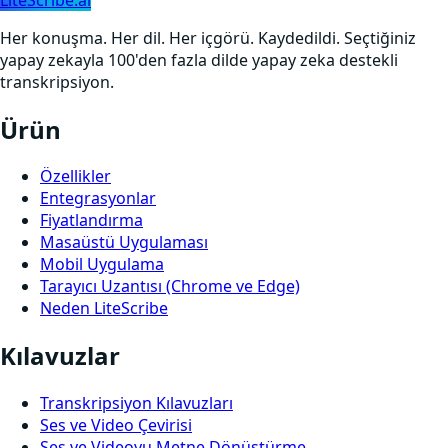
Her konuşma. Her dil. Her içgörü. Kaydedildi. Seçtiğiniz
yapay zekayla 100'den fazla dilde yapay zeka destekli
transkripsiyon.
Ürün
Özellikler
Entegrasyonlar
Fiyatlandırma
Masaüstü Uygulaması
Mobil Uygulama
Tarayıcı Uzantısı (Chrome ve Edge)
Neden LiteScribe
Kılavuzlar
Transkripsiyon Kılavuzları
Ses ve Video Çevirisi
Ses ve Videoyu Metne Dönüştürme