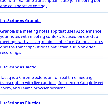
tool with real-time transcription, auto-join meeting bot,
and collaborative editing.
LiteScribe vs Granola
Granola is a meeting notes app that uses AI to enhance
your notes with meeting context, focused on desktop
meetings with a clean, minimal interface. Granola stores
only the transcript - it does not retain audio or video
recordings.
LiteScribe vs Tactiq
Tactiq is a Chrome extension for real-time meeting
transcription with live captions, focused on Google Meet,
Zoom, and Teams browser sessions.
LiteScribe vs Bluedot