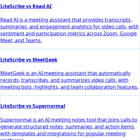
LiteScribe vs Read AI
Read AI is a meeting assistant that provides transcripts,
summaries, and engagement analytics for video calls, with
sentiment and participation metrics across Zoom, Google
Meet, and Teams.
LiteScribe vs MeetGeek
MeetGeek is an AI meeting assistant that automatically
records, transcribes, and summarizes video calls, with
meeting bots, highlights, and team collaboration features.
LiteScribe vs Supernormal
Supernormal is an AI meeting notes tool that joins calls to
generate structured notes, summaries, and action items,
with templates and integrations for popular meeting