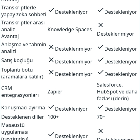
Transkriptlerle
Destekleniyor
Destekleniyor
yapay zeka sohbeti
Transkriptler arası
analiz
Knowledge Spaces
Desteklenmiyor
Avantaj
Anlaşma ve tahmin
Desteklenmiyor
Destekleniyor
analizi
Satış koçluğu
Desteklenmiyor
Destekleniyor
Toplantı botu
Desteklenmiyor
Destekleniyor
(aramalara katılır)
Salesforce,
CRM
Zapier
HubSpot ve daha
entegrasyonları
fazlası (derin)
Konuşmacı ayırma
Destekleniyor
Destekleniyor
Desteklenen diller
100+
70+
Masaüstü
uygulaması
Destekleniyor
(çevrimdışı)
Desteklenmiyor