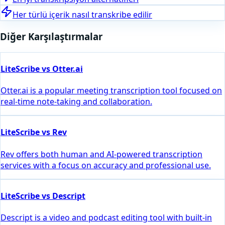
Her türlü içerik nasıl transkribe edilir
Diğer Karşılaştırmalar
LiteScribe vs Otter.ai
Otter.ai is a popular meeting transcription tool focused on
real-time note-taking and collaboration.
LiteScribe vs Rev
Rev offers both human and AI-powered transcription
services with a focus on accuracy and professional use.
LiteScribe vs Descript
Descript is a video and podcast editing tool with built-in