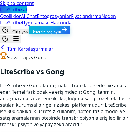
Skip to content
LiteScribe.ai
Özellikler
AI Chat
Entegrasyonlar
Fiyatlandırma
Neden
LiteScribe
Uygulamalar
Hakkında
Giriş yap
Ücretsiz başlayın
Tüm Karşılaştırmalar
9
avantaj vs
Gong
LiteScribe vs Gong
LiteScribe ve Gong konuşmaları transkribe eder ve analiz
eder. Temel fark odak ve erişimdedir: Gong, tahmin,
anlaşma analizi ve temsilci koçluğuna sahip, özel tekliflerle
satılan kurumsal bir gelir zekası platformudur; LiteScribe
ise 300 dakikalık ücretsiz kullanım, 14'ten fazla model ve
satış aramalarının ötesinde transkripsiyonla erişilebilir bir
transkripsiyon ve yapay zeka aracıdır.