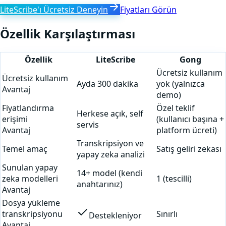
LiteScribe'ı Ücretsiz Deneyin
Fiyatları Görün
Özellik Karşılaştırması
Özellik
LiteScribe
Gong
Ücretsiz kullanım
Ücretsiz kullanım
Ayda 300 dakika
yok (yalnızca
Avantaj
demo)
Fiyatlandırma
Özel teklif
Herkese açık, self
erişimi
(kullanıcı başına +
servis
Avantaj
platform ücreti)
Transkripsiyon ve
Temel amaç
Satış geliri zekası
yapay zeka analizi
Sunulan yapay
14+ model (kendi
zeka modelleri
1 (tescilli)
anahtarınız)
Avantaj
Dosya yükleme
transkripsiyonu
Sınırlı
Destekleniyor
Avantaj