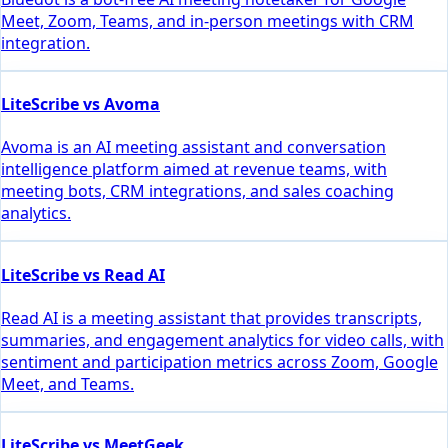
Meet, Zoom, Teams, and in-person meetings with CRM
integration.
LiteScribe vs Avoma
Avoma is an AI meeting assistant and conversation
intelligence platform aimed at revenue teams, with
meeting bots, CRM integrations, and sales coaching
analytics.
LiteScribe vs Read AI
Read AI is a meeting assistant that provides transcripts,
summaries, and engagement analytics for video calls, with
sentiment and participation metrics across Zoom, Google
Meet, and Teams.
LiteScribe vs MeetGeek