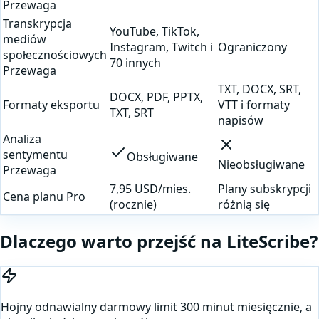
Przewaga
Transkrypcja
YouTube, TikTok,
mediów
Instagram, Twitch i
Ograniczony
społecznościowych
70 innych
Przewaga
TXT, DOCX, SRT,
DOCX, PDF, PPTX,
Formaty eksportu
VTT i formaty
TXT, SRT
napisów
Analiza
sentymentu
Obsługiwane
Nieobsługiwane
Przewaga
7,95 USD/mies.
Plany subskrypcji
Cena planu Pro
(rocznie)
różnią się
Dlaczego warto przejść na LiteScribe?
Hojny odnawialny darmowy limit 300 minut miesięcznie, a