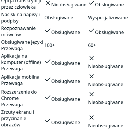
Opcja transkrypcji
Nieobsługiwane
Obsługiwane
przez człowieka
Nacisk na napisy i
Obsługiwane
Wyspecjalizowane
podpisy
Rozpoznawanie
Obsługiwane
Obsługiwane
mówców
Obsługiwane języki
100+
60+
Przewaga
Aplikacja na
komputer (offline)
Obsługiwane
Nieobsługiwane
Przewaga
Aplikacja mobilna
Obsługiwane
Przewaga
Nieobsługiwane
Rozszerzenie do
Chrome
Obsługiwane
Nieobsługiwane
Przewaga
Zrzuty ekranu i
przycinanie
Obsługiwane
obrazów
Nieobsługiwane