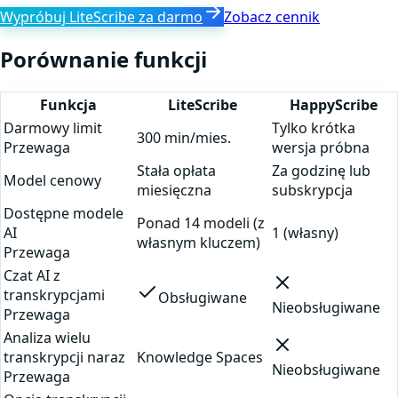
Wypróbuj LiteScribe za darmo
Zobacz cennik
Porównanie funkcji
Funkcja
LiteScribe
HappyScribe
Darmowy limit
Tylko krótka
300 min/mies.
Przewaga
wersja próbna
Stała opłata
Za godzinę lub
Model cenowy
miesięczna
subskrypcja
Dostępne modele
Ponad 14 modeli (z
AI
1 (własny)
własnym kluczem)
Przewaga
Czat AI z
transkrypcjami
Obsługiwane
Nieobsługiwane
Przewaga
Analiza wielu
transkrypcji naraz
Knowledge Spaces
Nieobsługiwane
Przewaga