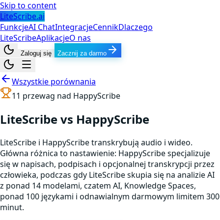
Skip to content
LiteScribe.ai
Funkcje
AI Chat
Integracje
Cennik
Dlaczego
LiteScribe
Aplikacje
O nas
Zaloguj się
Zacznij za darmo
Wszystkie porównania
11
przewag nad
HappyScribe
LiteScribe vs HappyScribe
LiteScribe i HappyScribe transkrybują audio i wideo.
Główna różnica to nastawienie: HappyScribe specjalizuje
się w napisach, podpisach i opcjonalnej transkrypcji przez
człowieka, podczas gdy LiteScribe skupia się na analizie AI
z ponad 14 modelami, czatem AI, Knowledge Spaces,
ponad 100 językami i odnawialnym darmowym limitem 300
minut.