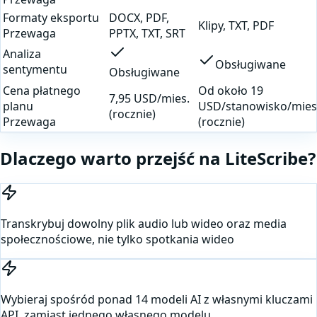
Formaty eksportu
DOCX, PDF,
Klipy, TXT, PDF
Przewaga
PPTX, TXT, SRT
Analiza
Obsługiwane
sentymentu
Obsługiwane
Cena płatnego
Od około 19
7,95 USD/mies.
planu
USD/stanowisko/mies
(rocznie)
Przewaga
(rocznie)
Dlaczego warto przejść na LiteScribe?
Transkrybuj dowolny plik audio lub wideo oraz media
społecznościowe, nie tylko spotkania wideo
Wybieraj spośród ponad 14 modeli AI z własnymi kluczami
API, zamiast jednego własnego modelu