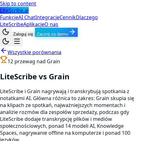
Skip to content
LiteScribe.ai
Funkcje
AI Chat
Integracje
Cennik
Dlaczego
LiteScribe
Aplikacje
O nas
Zaloguj się
Zacznij za darmo
Wszystkie porównania
12
przewag nad
Grain
LiteScribe vs Grain
LiteScribe i Grain nagrywają i transkrybują spotkania z
notatkami AI. Główna różnica to zakres: Grain skupia się
na klipach ze spotkań, najważniejszych momentach i
analizie rozmów dla zespołów sprzedaży, podczas gdy
LiteScribe dodaje transkrypcję plików i mediów
społecznościowych, ponad 14 modeli AI, Knowledge
Spaces, nagrywanie offline na komputerze i ponad 100
języków.