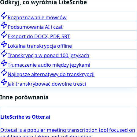
Odkryj, co wyróżnia LiteScribe
Rozpoznawanie mówców
Podsumowania AI i czat
Eksport do DOCX, PDF, SRT
Lokalna transkrypcja offline
Transkrypcja w ponad 100 językach
Tłumaczenie audio między językami
Najlepsze alternatywy do transkrypcji
Jak transkrybować dowolne treści
Inne porównania
LiteScribe vs Otter.ai
Otter.ai is a popular meeting transcription tool focused on
real-time note-taking and collaboration.