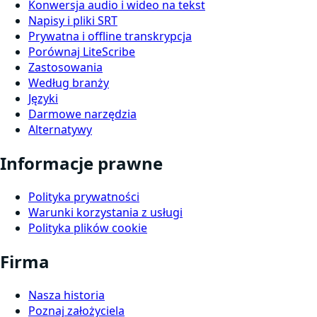
Konwersja audio i wideo na tekst
Napisy i pliki SRT
Prywatna i offline transkrypcja
Porównaj LiteScribe
Zastosowania
Według branży
Języki
Darmowe narzędzia
Alternatywy
Informacje prawne
Polityka prywatności
Warunki korzystania z usługi
Polityka plików cookie
Firma
Nasza historia
Poznaj założyciela