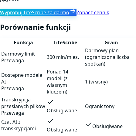
Wypróbuj LiteScribe za darmo
Zobacz cennik
Porównanie funkcji
Funkcja
LiteScribe
Grain
Darmowy plan
Darmowy limit
300 min/mies.
(ograniczona liczba
Przewaga
spotkań)
Ponad 14
Dostępne modele
modeli (z
AI
1 (własny)
własnym
Przewaga
kluczem)
Transkrypcja
przesłanych plików
Ograniczony
Obsługiwane
Przewaga
Czat AI z
Obsługiwane
transkrypcjami
Obsługiwane