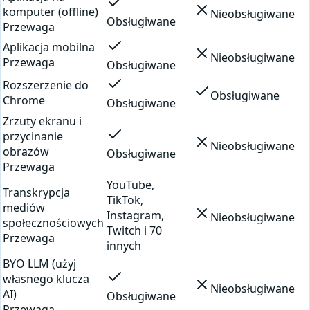
komputer (offline)
Nieobsługiwane
Obsługiwane
Przewaga
Aplikacja mobilna
Nieobsługiwane
Przewaga
Obsługiwane
Rozszerzenie do
Obsługiwane
Chrome
Obsługiwane
Zrzuty ekranu i
przycinanie
Nieobsługiwane
obrazów
Obsługiwane
Przewaga
YouTube,
Transkrypcja
TikTok,
mediów
Instagram,
Nieobsługiwane
społecznościowych
Twitch i 70
Przewaga
innych
BYO LLM (użyj
własnego klucza
Nieobsługiwane
AI)
Obsługiwane
Przewaga