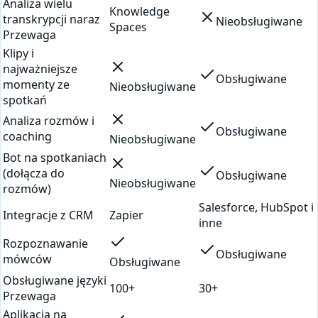
Analiza wielu
Knowledge
transkrypcji naraz
Nieobsługiwane
Spaces
Przewaga
Klipy i
najważniejsze
Obsługiwane
momenty ze
Nieobsługiwane
spotkań
Analiza rozmów i
Obsługiwane
coaching
Nieobsługiwane
Bot na spotkaniach
(dołącza do
Obsługiwane
Nieobsługiwane
rozmów)
Salesforce, HubSpot i
Integracje z CRM
Zapier
inne
Rozpoznawanie
Obsługiwane
mówców
Obsługiwane
Obsługiwane języki
100+
30+
Przewaga
Aplikacja na