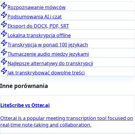
Rozpoznawanie mówców
Podsumowania AI i czat
Eksport do DOCX, PDF, SRT
Lokalna transkrypcja offline
Transkrypcja w ponad 100 językach
Tłumaczenie audio między językami
Najlepsze alternatywy do transkrypcji
Jak transkrybować dowolne treści
Inne porównania
LiteScribe vs Otter.ai
Otter.ai is a popular meeting transcription tool focused on
real-time note-taking and collaboration.