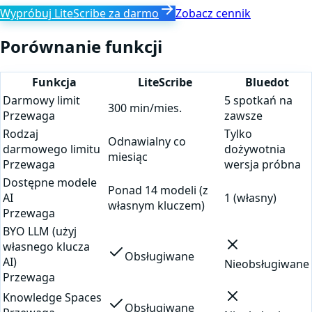
Wypróbuj LiteScribe za darmo
Zobacz cennik
Porównanie funkcji
Funkcja
LiteScribe
Bluedot
Darmowy limit
5 spotkań na
300 min/mies.
Przewaga
zawsze
Rodzaj
Tylko
Odnawialny co
darmowego limitu
dożywotnia
miesiąc
Przewaga
wersja próbna
Dostępne modele
Ponad 14 modeli (z
AI
1 (własny)
własnym kluczem)
Przewaga
BYO LLM (użyj
własnego klucza
Obsługiwane
AI)
Nieobsługiwane
Przewaga
Knowledge Spaces
Obsługiwane