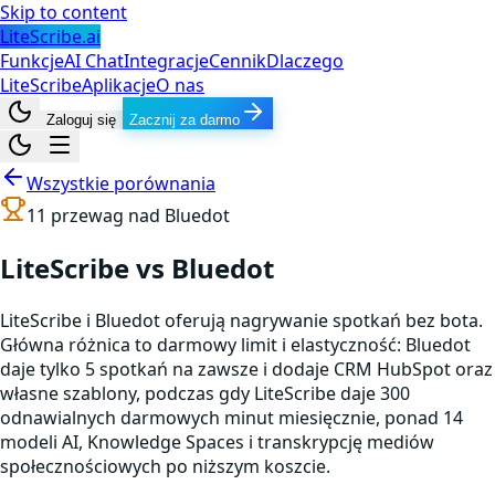
Skip to content
LiteScribe.ai
Funkcje
AI Chat
Integracje
Cennik
Dlaczego
LiteScribe
Aplikacje
O nas
Zaloguj się
Zacznij za darmo
Wszystkie porównania
11
przewag nad
Bluedot
LiteScribe vs Bluedot
LiteScribe i Bluedot oferują nagrywanie spotkań bez bota.
Główna różnica to darmowy limit i elastyczność: Bluedot
daje tylko 5 spotkań na zawsze i dodaje CRM HubSpot oraz
własne szablony, podczas gdy LiteScribe daje 300
odnawialnych darmowych minut miesięcznie, ponad 14
modeli AI, Knowledge Spaces i transkrypcję mediów
społecznościowych po niższym koszcie.