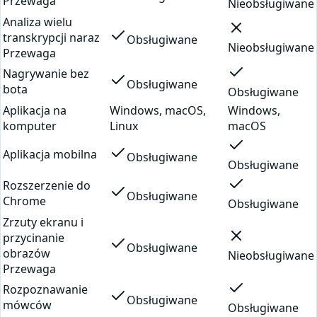
Przewaga
Nieobsługiwane
Analiza wielu
transkrypcji naraz
Obsługiwane
Nieobsługiwane
Przewaga
Nagrywanie bez
Obsługiwane
bota
Obsługiwane
Aplikacja na
Windows, macOS,
Windows,
komputer
Linux
macOS
Aplikacja mobilna
Obsługiwane
Obsługiwane
Rozszerzenie do
Obsługiwane
Chrome
Obsługiwane
Zrzuty ekranu i
przycinanie
Obsługiwane
obrazów
Nieobsługiwane
Przewaga
Rozpoznawanie
Obsługiwane
mówców
Obsługiwane