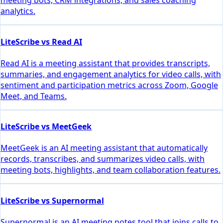
meeting bots, CRM integrations, and sales coaching
analytics.
LiteScribe vs Read AI
Read AI is a meeting assistant that provides transcripts,
summaries, and engagement analytics for video calls, with
sentiment and participation metrics across Zoom, Google
Meet, and Teams.
LiteScribe vs MeetGeek
MeetGeek is an AI meeting assistant that automatically
records, transcribes, and summarizes video calls, with
meeting bots, highlights, and team collaboration features.
LiteScribe vs Supernormal
Supernormal is an AI meeting notes tool that joins calls to