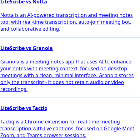
LiteScribe vs Notta
Notta is an AI-powered transcription and meeting notes
tool with real-time transcription, auto-join meeting bot,
and collaborative editing.
LiteScribe vs Granola
Granola is a meeting notes app that uses AI to enhance
your notes with meeting context, focused on desktop
meetings with a clean, minimal interface. Granola stores
only the transcript - it does not retain audio or video
recordings.
LiteScribe vs Tactiq
Tactiq is a Chrome extension for real-time meeting
transcription with live captions, focused on Google Meet,
Zoom, and Teams browser sessions.