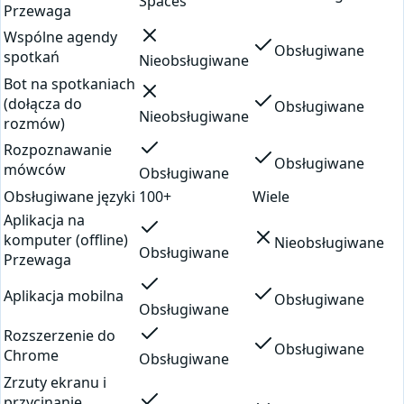
Spaces
Przewaga
Wspólne agendy
Obsługiwane
spotkań
Nieobsługiwane
Bot na spotkaniach
(dołącza do
Obsługiwane
Nieobsługiwane
rozmów)
Rozpoznawanie
Obsługiwane
mówców
Obsługiwane
Obsługiwane języki
100+
Wiele
Aplikacja na
komputer (offline)
Nieobsługiwane
Obsługiwane
Przewaga
Aplikacja mobilna
Obsługiwane
Obsługiwane
Rozszerzenie do
Obsługiwane
Chrome
Obsługiwane
Zrzuty ekranu i
przycinanie