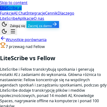
Skip to content
LiteScribe.ai
Funkcje
AI Chat
Integracje
Cennik
Dlaczego
LiteScribe
Aplikacje
O nas
Zaloguj się
Zacznij za darmo
Wszystkie porównania
7
przewag nad
Fellow
LiteScribe vs Fellow
LiteScribe i Fellow transkrybują spotkania i generują
notatki AI z zadaniami do wykonania. Główna różnica to
nastawienie: Fellow koncentruje się na wspólnych
agendach spotkań i zarządzaniu spotkaniami, podczas gdy
LiteScribe dodaje transkrypcję plików i mediów
społecznościowych, ponad 14 modeli AI, Knowledge
Spaces, nagrywanie offline na komputerze i ponad 100
języków.