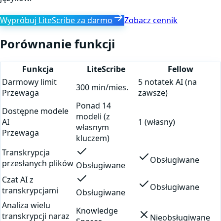
Wypróbuj LiteScribe za darmo
Zobacz cennik
Porównanie funkcji
Funkcja
LiteScribe
Fellow
Darmowy limit
5 notatek AI (na
300 min/mies.
Przewaga
zawsze)
Ponad 14
Dostępne modele
modeli (z
AI
1 (własny)
własnym
Przewaga
kluczem)
Transkrypcja
Obsługiwane
przesłanych plików
Obsługiwane
Czat AI z
Obsługiwane
transkrypcjami
Obsługiwane
Analiza wielu
Knowledge
transkrypcji naraz
Nieobsługiwane