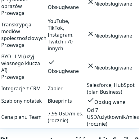
Nieobsługiwane
obrazów
Obsługiwane
Przewaga
YouTube,
Transkrypcja
TikTok,
mediów
Instagram,
Nieobsługiwane
społecznościowych
Twitch i 70
Przewaga
innych
BYO LLM (użyj
własnego klucza
Nieobsługiwane
AI)
Obsługiwane
Przewaga
Salesforce, HubSpot
Integracje z CRM
Zapier
(plan Business)
Szablony notatek
Blueprints
Obsługiwane
Od 7
7,95 USD/mies.
Cena planu Team
USD/użytkownik/mies
(rocznie)
(rocznie)