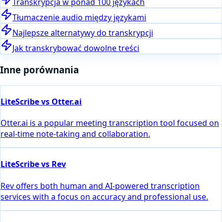
Transkrypcja w ponad 100 językach
Tłumaczenie audio między językami
Najlepsze alternatywy do transkrypcji
Jak transkrybować dowolne treści
Inne porównania
LiteScribe vs Otter.ai
Otter.ai is a popular meeting transcription tool focused on
real-time note-taking and collaboration.
LiteScribe vs Rev
Rev offers both human and AI-powered transcription
services with a focus on accuracy and professional use.