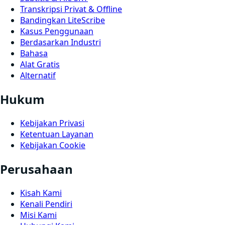
Transkripsi Privat & Offline
Bandingkan LiteScribe
Kasus Penggunaan
Berdasarkan Industri
Bahasa
Alat Gratis
Alternatif
Hukum
Kebijakan Privasi
Ketentuan Layanan
Kebijakan Cookie
Perusahaan
Kisah Kami
Kenali Pendiri
Misi Kami