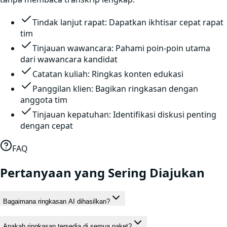
Tindak lanjut rapat: Dapatkan ikhtisar cepat rapat
tim
Tinjauan wawancara: Pahami poin-poin utama
dari wawancara kandidat
Catatan kuliah: Ringkas konten edukasi
Panggilan klien: Bagikan ringkasan dengan
anggota tim
Tinjauan kepatuhan: Identifikasi diskusi penting
dengan cepat
FAQ
Pertanyaan yang Sering Diajukan
Bagaimana ringkasan AI dihasilkan?
Apakah ringkasan tersedia di semua paket?