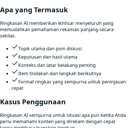
Apa yang Termasuk
Ringkasan AI memberikan ikhtisar menyeluruh yang
memudahkan pemahaman rekaman panjang secara
sekilas.
Topik utama dan poin diskusi
Keputusan dan hasil utama
Konteks dan latar belakang penting
Item tindakan dan langkah berikutnya
Format ringkas yang sempurna untuk peninjauan
cepat
Kasus Penggunaan
Ringkasan AI sempurna untuk situasi apa pun ketika Anda
perlu memahami konten yang direkam dengan cepat
tanpa membaca transkrip lengkap.