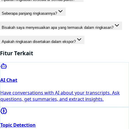
Seberapa panjang ringkasannya?
Bisakah saya menyesuaikan apa yang termasuk dalam ringkasan?
Apakah ringkasan disertakan dalam ekspor?
Fitur Terkait
AI Chat
Have conversations with AI about your transcripts. Ask
questions, get summaries, and extract insights.
Topic Detection