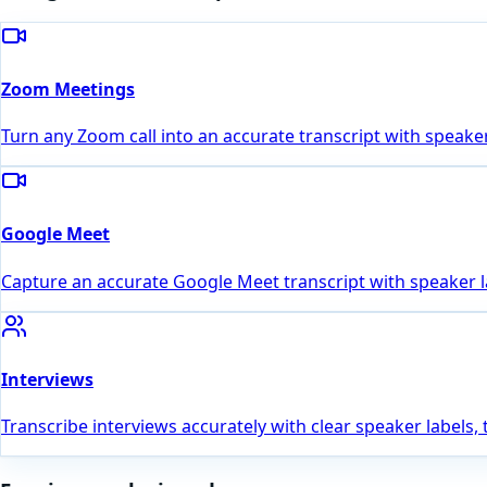
Zoom Meetings
Turn any Zoom call into an accurate transcript with speaker
Google Meet
Capture an accurate Google Meet transcript with speaker l
Interviews
Transcribe interviews accurately with clear speaker labels,