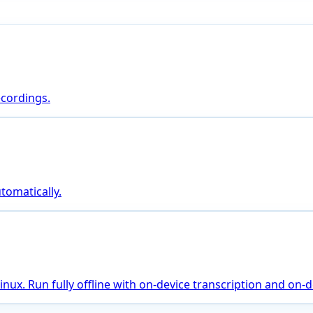
ecordings.
tomatically.
ux. Run fully offline with on-device transcription and on-de