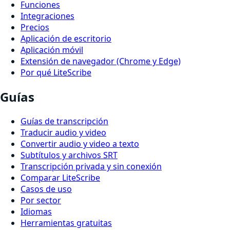
Funciones
Integraciones
Precios
Aplicación de escritorio
Aplicación móvil
Extensión de navegador (Chrome y Edge)
Por qué LiteScribe
Guías
Guías de transcripción
Traducir audio y video
Convertir audio y video a texto
Subtítulos y archivos SRT
Transcripción privada y sin conexión
Comparar LiteScribe
Casos de uso
Por sector
Idiomas
Herramientas gratuitas