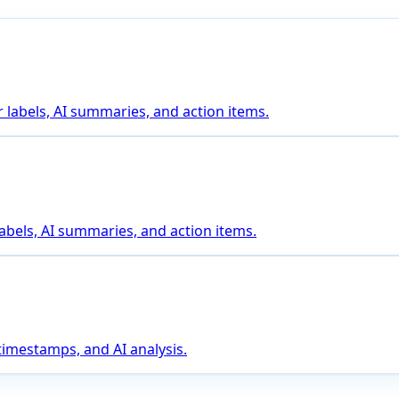
 labels, AI summaries, and action items.
abels, AI summaries, and action items.
 timestamps, and AI analysis.