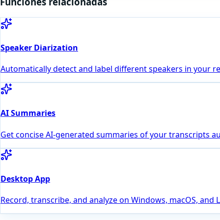
Funciones relacionadas
Speaker Diarization
Automatically detect and label different speakers in your r
AI Summaries
Get concise AI-generated summaries of your transcripts au
Desktop App
Record, transcribe, and analyze on Windows, macOS, and Lin