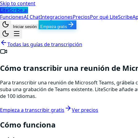
Skip to content
LiteScribe.ai
Funciones
AI Chat
Integraciones
Precios
Por qué LiteScribe
Ap
Iniciar sesión
Empieza gratis
Todas las guías de transcripción
Cómo transcribir una reunión de Mic
Para transcribir una reunión de Microsoft Teams, grábela co
suba una grabación de Teams existente. LiteScribe añade a
de 100 idiomas.
Empieza a transcribir gratis
Ver precios
Cómo funciona