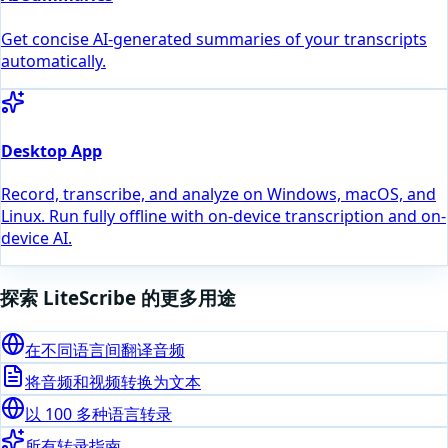
Get concise AI-generated summaries of your transcripts
automatically.
Desktop App
Record, transcribe, and analyze on Windows, macOS, and
Linux. Run fully offline with on-device transcription and on-
device AI.
探索 LiteScribe 的更多用途
在不同语言间翻译音频
将音频和视频转换为文本
以 100 多种语言转录
所有转录指南