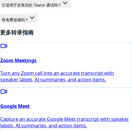
它适用于非英语的 Teams 通话吗？
有免费选项吗？
更多转录指南
Zoom Meetings
Turn any Zoom call into an accurate transcript with
speaker labels, AI summaries, and action items.
Google Meet
Capture an accurate Google Meet transcript with speaker
labels, AI summaries, and action items.