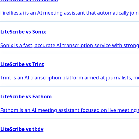
Fireflies.ai is an AI meeting assistant that automatically 
LiteScribe vs Sonix
Sonix is a fast, accurate AI transcription service with stro
LiteScribe vs Trint
Trint is an AI transcription platform aimed at journalists, 
LiteScribe vs Fathom
Fathom is an AI meeting assistant focused on live meeting
LiteScribe vs tl;dv