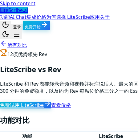
Skip to content
LiteScribe.ai
功能
AI Chat
集成
价格
为何选择 LiteScribe
应用
关于
登录
免费开始
所有对比
12
项优势领先
Rev
LiteScribe vs Rev
LiteScribe 和 Rev 都能转录音频和视频并标注说话人。最大的区别
300 分钟的免费额度，以及约为 Rev 每席位价格三分之一的 Essen
免费试用 LiteScribe
查看价格
功能对比
功能
LiteScribe