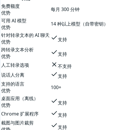
免费额度
每月 300 分钟
优势
可用 AI 模型
14 种以上模型（自带密钥）
优势
针对转录文本的 AI 聊天
支持
优势
跨转录文本分析
支持
优势
人工转录选项
不支持
说话人分离
支持
支持的语言
100+
优势
桌面应用（离线）
支持
优势
Chrome 扩展程序
支持
截图与图片裁剪
支持
优势