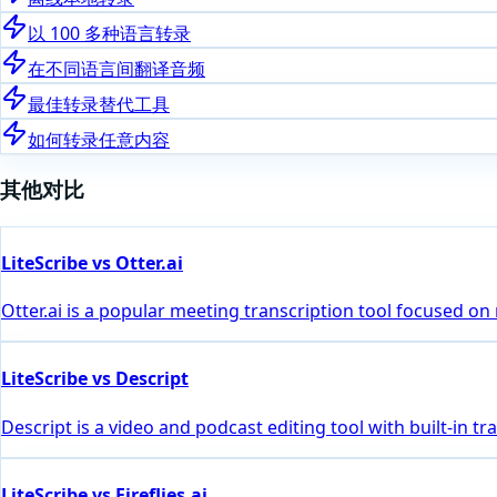
以 100 多种语言转录
在不同语言间翻译音频
最佳转录替代工具
如何转录任意内容
其他对比
LiteScribe vs Otter.ai
Otter.ai is a popular meeting transcription tool focused on
LiteScribe vs Descript
Descript is a video and podcast editing tool with built-in 
LiteScribe vs Fireflies.ai