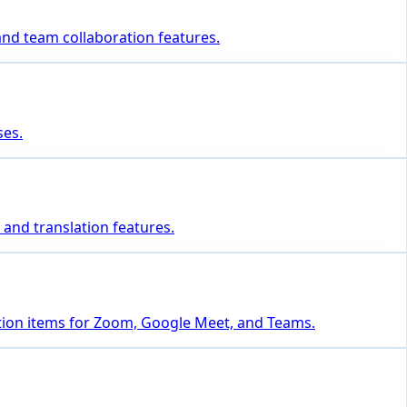
 and team collaboration features.
ses.
 and translation features.
ction items for Zoom, Google Meet, and Teams.