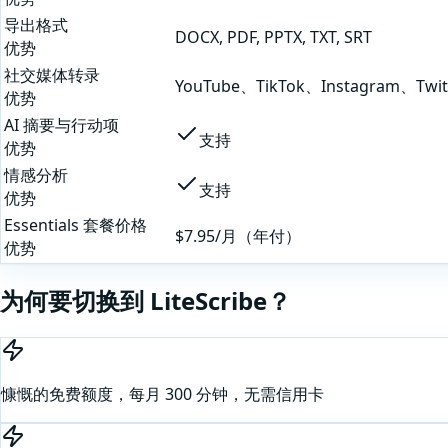
导出格式
DOCX, PDF, PPTX, TXT, SRT
优势
社交媒体转录
YouTube、TikTok、Instagram、Twi
优势
AI 摘要与行动项
支持
优势
情感分析
支持
优势
Essentials 套餐价格
$7.95/月（年付）
优势
为何要切换到 LiteScribe？
慷慨的免费额度，每月 300 分钟，无需信用卡