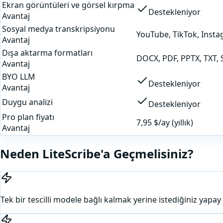
Ekran görüntüleri ve görsel kırpma
Destekleniyor
Avantaj
Sosyal medya transkripsiyonu
YouTube, TikTok, Instag
Avantaj
Dışa aktarma formatları
DOCX, PDF, PPTX, TXT, 
Avantaj
BYO LLM
Destekleniyor
Avantaj
Duygu analizi
Destekleniyor
Pro plan fiyatı
7,95 $/ay (yıllık)
Avantaj
Neden LiteScribe'a Geçmelisiniz?
Tek bir tescilli modele bağlı kalmak yerine istediğiniz yapa