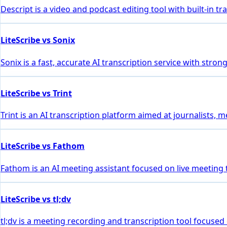
Descript is a video and podcast editing tool with built-in 
LiteScribe vs Sonix
Sonix is a fast, accurate AI transcription service with stro
LiteScribe vs Trint
Trint is an AI transcription platform aimed at journalists, 
LiteScribe vs Fathom
Fathom is an AI meeting assistant focused on live meeting
LiteScribe vs tl;dv
tl;dv is a meeting recording and transcription tool focused 