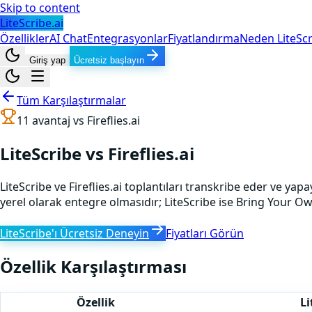
Skip to content
LiteScribe.ai
Özellikler
AI Chat
Entegrasyonlar
Fiyatlandırma
Neden LiteScr
Giriş yap
Ücretsiz başlayın
Tüm Karşılaştırmalar
11
avantaj vs
Fireflies.ai
LiteScribe vs Fireflies.ai
LiteScribe ve Fireflies.ai toplantıları transkribe eder ve ya
yerel olarak entegre olmasıdır; LiteScribe ise Bring Your O
LiteScribe'ı Ücretsiz Deneyin
Fiyatları Görün
Özellik Karşılaştırması
Özellik
Li