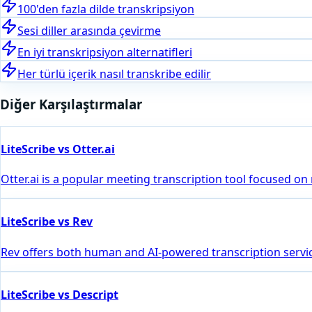
100'den fazla dilde transkripsiyon
Sesi diller arasında çevirme
En iyi transkripsiyon alternatifleri
Her türlü içerik nasıl transkribe edilir
Diğer Karşılaştırmalar
LiteScribe vs Otter.ai
Otter.ai is a popular meeting transcription tool focused on
LiteScribe vs Rev
Rev offers both human and AI-powered transcription servic
LiteScribe vs Descript