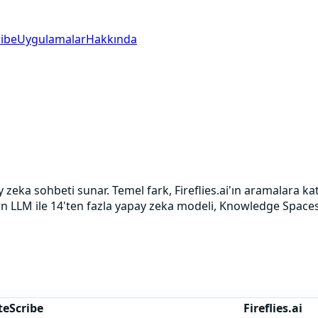
ibe
Uygulamalar
Hakkında
pay zeka sohbeti sunar. Temel fark, Fireflies.ai'ın aramalara 
wn LLM ile 14'ten fazla yapay zeka modeli, Knowledge Spaces,
teScribe
Fireflies.ai