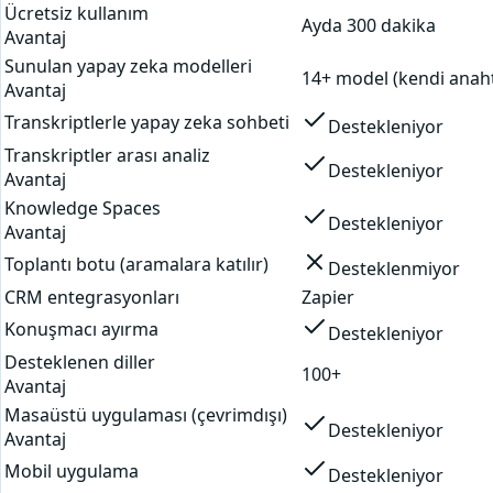
Ücretsiz kullanım
Ayda 300 dakika
Avantaj
Sunulan yapay zeka modelleri
14+ model (kendi anaht
Avantaj
Transkriptlerle yapay zeka sohbeti
Destekleniyor
Transkriptler arası analiz
Destekleniyor
Avantaj
Knowledge Spaces
Destekleniyor
Avantaj
Toplantı botu (aramalara katılır)
Desteklenmiyor
CRM entegrasyonları
Zapier
Konuşmacı ayırma
Destekleniyor
Desteklenen diller
100+
Avantaj
Masaüstü uygulaması (çevrimdışı)
Destekleniyor
Avantaj
Mobil uygulama
Destekleniyor